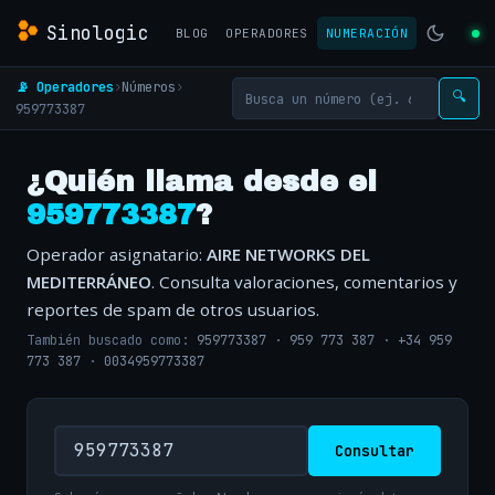
Sinologic
BLOG
OPERADORES
NUMERACIÓN
📡 Operadores
›
Números
›
🔍
959773387
¿Quién llama desde el
959773387
?
Operador asignatario:
AIRE NETWORKS DEL
MEDITERRÁNEO
. Consulta valoraciones, comentarios y
reportes de spam de otros usuarios.
También buscado como:
959773387
·
959 773 387
·
+34 959
773 387
·
0034959773387
Consultar