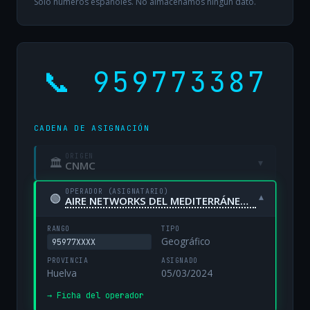
Solo números españoles. No almacenamos ningún dato.
📞 959773387
CADENA DE ASIGNACIÓN
ORIGEN
🏛
▾
CNMC
OPERADOR (ASIGNATARIO)
🟢
▾
AIRE NETWORKS DEL MEDITERRÁNEO, S.L. UNIPERSONAL
RANGO
TIPO
Geográfico
95977XXXX
PROVINCIA
ASIGNADO
Huelva
05/03/2024
→ Ficha del operador