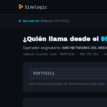
Sinologic
📡 Operadores
›
Números
›
959773311
¿Quién llama desde el
9
Operador asignatario:
AIRE NETWORKS DEL MED
También buscado como:
959773311
·
959 773 311
·
+3
Solo números españoles. No almacenamos ningún dato.