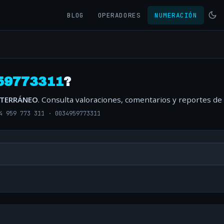
BLOG
OPERADORES
NUMERACIÓN
59773311
?
ITERRÁNEO
. Consulta valoraciones, comentarios y reportes de
4 959 773 311
·
0034959773311