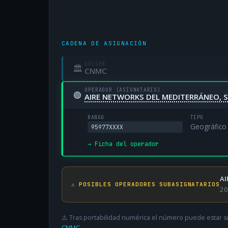
CADENA DE ASIGNACIÓN
ORIGEN
🏛
CNMC
OPERADOR (ASIGNATARIO)
🟢
AIRE NETWORKS DEL MEDITERRÁNEO, S
RANGO
TIPO
Geográfico
95977XXXX
→ Ficha del operador
AI
⚠️ POSIBLES OPERADORES SUBASIGNATARIOS
20
⚠️ Tras portabilidad numérica el número puede estar si
CNMC
.