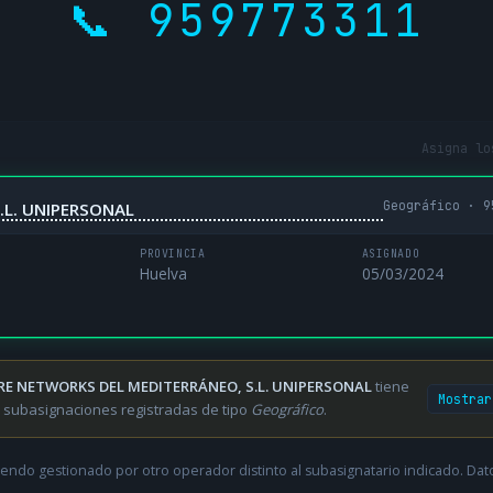
📞 959773311
Asigna lo
Geográfico · 9
.L. UNIPERSONAL
PROVINCIA
ASIGNADO
Huelva
05/03/2024
RE NETWORKS DEL MEDITERRÁNEO, S.L. UNIPERSONAL
tiene
Mostrar
 subasignaciones registradas de tipo
Geográfico
.
endo gestionado por otro operador distinto al subasignatario indicado. Datos