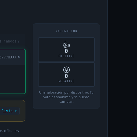
VALORACIÓN
▾
s rangos
👍
0
POSITIVO
▾
5977XXXX
😡
0
NEGATIVO
Una valoración por dispositivo. Tu
voto es anónimo y se puede
cambiar.
 lista ▾
 oficiales: