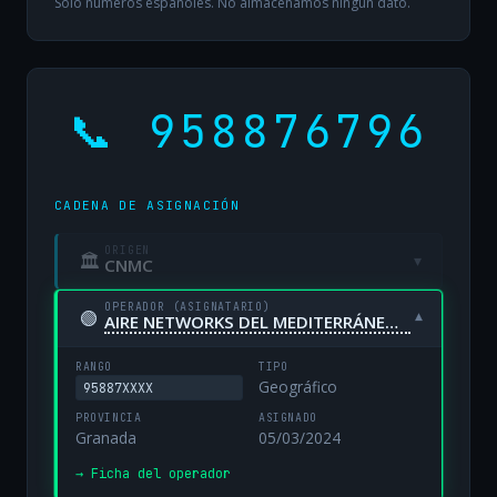
Solo números españoles. No almacenamos ningún dato.
📞 958876796
CADENA DE ASIGNACIÓN
ORIGEN
🏛
▾
CNMC
OPERADOR (ASIGNATARIO)
🟢
▾
AIRE NETWORKS DEL MEDITERRÁNEO, S.L. UNIPERSONAL
RANGO
TIPO
Geográfico
95887XXXX
PROVINCIA
ASIGNADO
Granada
05/03/2024
→ Ficha del operador