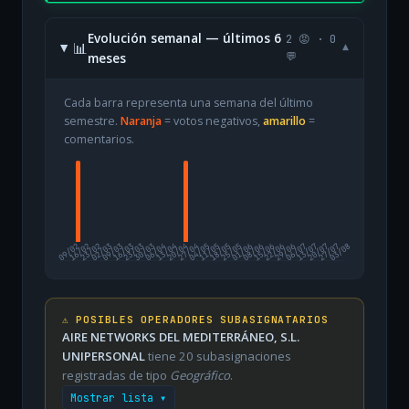
Evolución semanal — últimos 6
2 😡 · 0
📊
▾
meses
💬
Cada barra representa una semana del último
semestre.
Naranja
= votos negativos,
amarillo
=
comentarios.
09/02
16/02
23/02
02/03
09/03
16/03
23/03
30/03
06/04
13/04
20/04
27/04
04/05
11/05
18/05
25/05
01/06
08/06
15/06
22/06
29/06
06/07
13/07
20/07
27/07
03/08
⚠️ POSIBLES OPERADORES SUBASIGNATARIOS
AIRE NETWORKS DEL MEDITERRÁNEO, S.L.
UNIPERSONAL
tiene 20 subasignaciones
registradas de tipo
Geográfico
.
Mostrar lista ▾