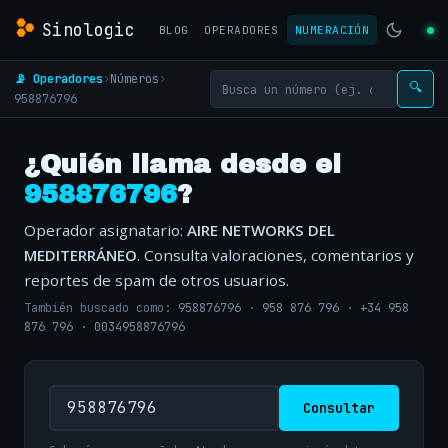
Sinologic
BLOG
OPERADORES
NUMERACIÓN
📡 Operadores
›
Números
›
🔍
958876796
¿Quién llama desde el
958876796
?
Operador asignatario:
AIRE NETWORKS DEL
MEDITERRÁNEO
. Consulta valoraciones, comentarios y
reportes de spam de otros usuarios.
También buscado como:
958876796
·
958 876 796
·
+34 958
876 796
·
0034958876796
Consultar