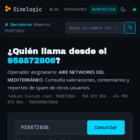
Sinologic
BLOG
OPERADORES
NUMERACIÓN
📡 Operadores
›
Números
›
🔍
958872806
¿Quién llama desde el
958872806
?
Operador asignatario:
AIRE NETWORKS DEL
MEDITERRÁNEO
. Consulta valoraciones, comentarios y
reportes de spam de otros usuarios.
También buscado como:
958872806
·
958 872 806
·
+34 958
872 806
·
0034958872806
Consultar