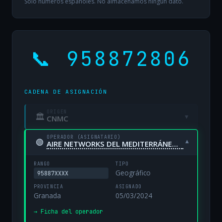
Solo números españoles. No almacenamos ningún dato.
📞 958872806
CADENA DE ASIGNACIÓN
ORIGEN
🏛
▾
CNMC
OPERADOR (ASIGNATARIO)
🟢
▾
AIRE NETWORKS DEL MEDITERRÁNEO, S.L. UNIPERSONAL
RANGO
TIPO
Geográfico
95887XXXX
PROVINCIA
ASIGNADO
Granada
05/03/2024
→ Ficha del operador