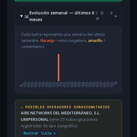
Evolución semanal — últimos 6
1 😡 · 0
📊
▾
meses
💬
Cada barra representa una semana del último
semestre.
Naranja
= votos negativos,
amarillo
=
comentarios.
09/02
16/02
23/02
02/03
09/03
16/03
23/03
30/03
06/04
13/04
20/04
27/04
04/05
11/05
18/05
25/05
01/06
08/06
15/06
22/06
29/06
06/07
13/07
20/07
27/07
03/08
⚠️ POSIBLES OPERADORES SUBASIGNATARIOS
AIRE NETWORKS DEL MEDITERRÁNEO, S.L.
UNIPERSONAL
tiene 20 subasignaciones
registradas de tipo
Geográfico
.
Mostrar lista ▾