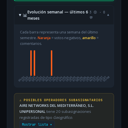
Evolución semanal — últimos 6
3 😡 · 0
📊
▾
meses
💬
Cada barra representa una semana del último
semestre.
Naranja
= votos negativos,
amarillo
=
comentarios.
09/02
16/02
23/02
02/03
09/03
16/03
23/03
30/03
06/04
13/04
20/04
27/04
04/05
11/05
18/05
25/05
01/06
08/06
15/06
22/06
29/06
06/07
13/07
20/07
27/07
03/08
⚠️ POSIBLES OPERADORES SUBASIGNATARIOS
AIRE NETWORKS DEL MEDITERRÁNEO, S.L.
UNIPERSONAL
tiene 20 subasignaciones
registradas de tipo
Geográfico
.
Mostrar lista ▾