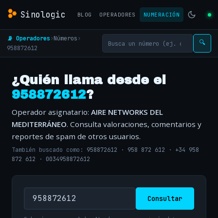
Sinologic
BLOG
OPERADORES
NUMERACIÓN
📡 Operadores
›
Números
›
🔍
958872612
¿Quién llama desde el
958872612
?
Operador asignatario:
AIRE NETWORKS DEL
MEDITERRÁNEO
. Consulta valoraciones, comentarios y
reportes de spam de otros usuarios.
También buscado como:
958872612
·
958 872 612
·
+34 958
872 612
·
0034958872612
Consultar