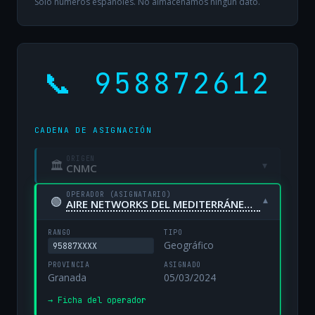
Solo números españoles. No almacenamos ningún dato.
📞 958872612
CADENA DE ASIGNACIÓN
ORIGEN
🏛
▾
CNMC
OPERADOR (ASIGNATARIO)
🟢
▾
AIRE NETWORKS DEL MEDITERRÁNEO, S.L. UNIPERSONAL
RANGO
TIPO
Geográfico
95887XXXX
PROVINCIA
ASIGNADO
Granada
05/03/2024
→ Ficha del operador