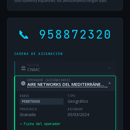
Solo números españoles. No almacenamos ningún dato.
📞 958872320
CADENA DE ASIGNACIÓN
ORIGEN
🏛
▾
CNMC
OPERADOR (ASIGNATARIO)
🟢
▾
AIRE NETWORKS DEL MEDITERRÁNEO, S.L. UNIPERSONAL
RANGO
TIPO
Geográfico
95887XXXX
PROVINCIA
ASIGNADO
Granada
05/03/2024
→ Ficha del operador