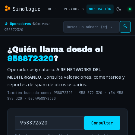
Sinologic
BLOG
OPERADORES
NUMERACIÓN
📡 Operadores
›
Números
›
🔍
958872320
¿Quién llama desde el
958872320
?
Operador asignatario:
AIRE NETWORKS DEL
MEDITERRÁNEO
. Consulta valoraciones, comentarios y
reportes de spam de otros usuarios.
También buscado como:
958872320
·
958 872 320
·
+34 958
872 320
·
0034958872320
Consultar