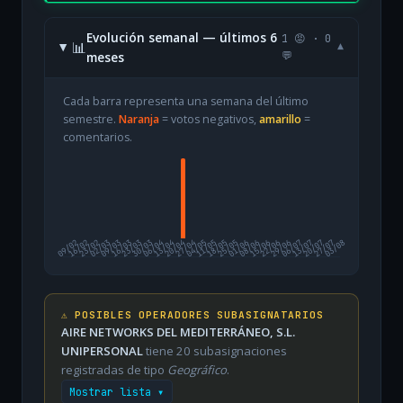
Evolución semanal — últimos 6
1 😡 · 0
📊
▾
meses
💬
Cada barra representa una semana del último
semestre.
Naranja
= votos negativos,
amarillo
=
comentarios.
09/02
16/02
23/02
02/03
09/03
16/03
23/03
30/03
06/04
13/04
20/04
27/04
04/05
11/05
18/05
25/05
01/06
08/06
15/06
22/06
29/06
06/07
13/07
20/07
27/07
03/08
⚠️ POSIBLES OPERADORES SUBASIGNATARIOS
AIRE NETWORKS DEL MEDITERRÁNEO, S.L.
UNIPERSONAL
tiene 20 subasignaciones
registradas de tipo
Geográfico
.
Mostrar lista ▾