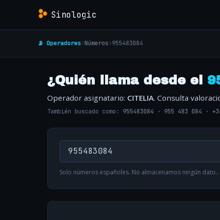
Sinologic
📡 Operadores
›
Números
›
955483084
¿Quién llama desde el
9
Operador asignatario:
CITELIA
. Consulta valorac
También buscado como:
955483084
·
955 483 084
·
+3
Solo números españoles. No almacenamos ningún dato.