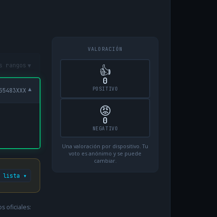
VALORACIÓN
▾
s rangos
👍
0
POSITIVO
▾
55483XXX
😡
0
NEGATIVO
Una valoración por dispositivo. Tu
voto es anónimo y se puede
cambiar.
 lista ▾
 oficiales: