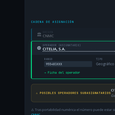
CADENA DE ASIGNACIÓN
ORIGEN
🏛
CNMC
OPERADOR (ASIGNATARIO)
🟢
CITELIA, S.A.
RANGO
TIPO
Geográfico
955483XXX
→ Ficha del operador
CI
⚠️ POSIBLES OPERADORES SUBASIGNATARIOS
Ge
⚠️ Tras portabilidad numérica el número puede estar si
CNMC
.