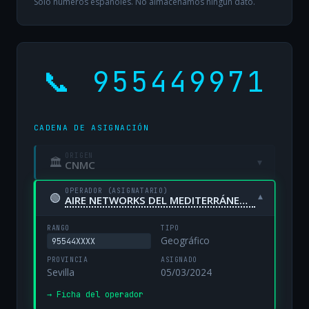
Solo números españoles. No almacenamos ningún dato.
📞 955449971
CADENA DE ASIGNACIÓN
ORIGEN
🏛
▾
CNMC
OPERADOR (ASIGNATARIO)
🟢
▾
AIRE NETWORKS DEL MEDITERRÁNEO, S.L. UNIPERSONAL
RANGO
TIPO
Geográfico
95544XXXX
PROVINCIA
ASIGNADO
Sevilla
05/03/2024
→ Ficha del operador