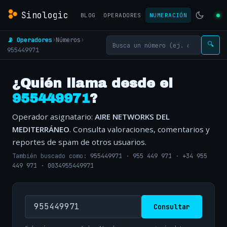
Sinologic
BLOG
OPERADORES
NUMERACIÓN
📡 Operadores
›
Números
›
🔍
955449971
¿Quién llama desde el
955449971
?
Operador asignatario:
AIRE NETWORKS DEL
MEDITERRÁNEO
. Consulta valoraciones, comentarios y
reportes de spam de otros usuarios.
También buscado como:
955449971
·
955 449 971
·
+34 955
449 971
·
0034955449971
Consultar