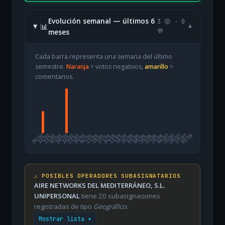
Evolución semanal — últimos 6
3 😡 · 0
📊
▾
meses
💬
Cada barra representa una semana del último
semestre.
Naranja
= votos negativos,
amarillo
=
comentarios.
09/02
16/02
23/02
02/03
09/03
16/03
23/03
30/03
06/04
13/04
20/04
27/04
04/05
11/05
18/05
25/05
01/06
08/06
15/06
22/06
29/06
06/07
13/07
20/07
27/07
03/08
⚠️ POSIBLES OPERADORES SUBASIGNATARIOS
AIRE NETWORKS DEL MEDITERRÁNEO, S.L.
UNIPERSONAL
tiene 20 subasignaciones
registradas de tipo
Geográfico
.
Mostrar lista ▾