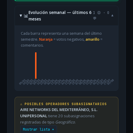
Evolución semanal — últimos 6
1 😡 · 0
📊
▾
meses
💬
Cada barra representa una semana del último
semestre.
Naranja
= votos negativos,
amarillo
=
comentarios.
09/02
16/02
23/02
02/03
09/03
16/03
23/03
30/03
06/04
13/04
20/04
27/04
04/05
11/05
18/05
25/05
01/06
08/06
15/06
22/06
29/06
06/07
13/07
20/07
27/07
03/08
⚠️ POSIBLES OPERADORES SUBASIGNATARIOS
AIRE NETWORKS DEL MEDITERRÁNEO, S.L.
UNIPERSONAL
tiene 20 subasignaciones
registradas de tipo
Geográfico
.
Mostrar lista ▾