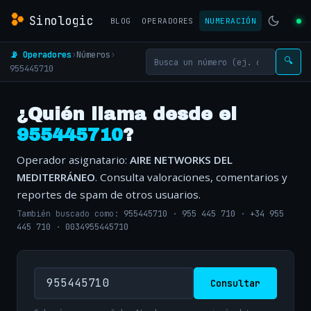
Sinologic
BLOG
OPERADORES
NUMERACIÓN
📡 Operadores
›
Números
›
🔍
955445710
¿Quién llama desde el
955445710
?
Operador asignatario:
AIRE NETWORKS DEL
MEDITERRÁNEO
. Consulta valoraciones, comentarios y
reportes de spam de otros usuarios.
También buscado como:
955445710
·
955 445 710
·
+34 955
445 710
·
0034955445710
Consultar