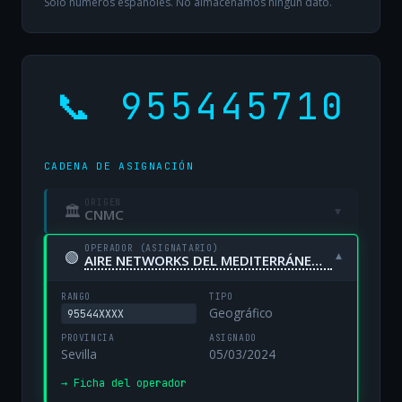
Solo números españoles. No almacenamos ningún dato.
📞 955445710
CADENA DE ASIGNACIÓN
ORIGEN
🏛
▾
CNMC
OPERADOR (ASIGNATARIO)
🟢
▾
AIRE NETWORKS DEL MEDITERRÁNEO, S.L. UNIPERSONAL
RANGO
TIPO
Geográfico
95544XXXX
PROVINCIA
ASIGNADO
Sevilla
05/03/2024
→ Ficha del operador