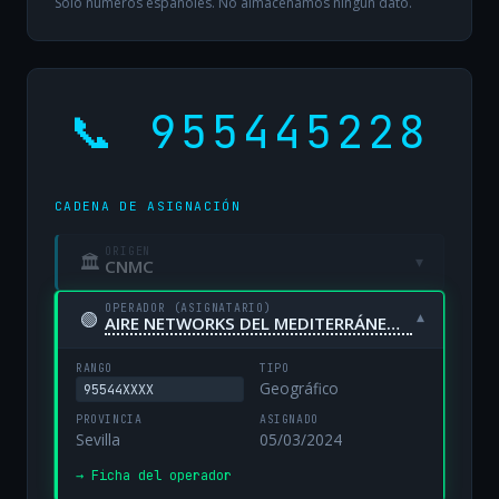
Solo números españoles. No almacenamos ningún dato.
📞 955445228
CADENA DE ASIGNACIÓN
ORIGEN
🏛
▾
CNMC
OPERADOR (ASIGNATARIO)
🟢
▾
AIRE NETWORKS DEL MEDITERRÁNEO, S.L. UNIPERSONAL
RANGO
TIPO
Geográfico
95544XXXX
PROVINCIA
ASIGNADO
Sevilla
05/03/2024
→ Ficha del operador