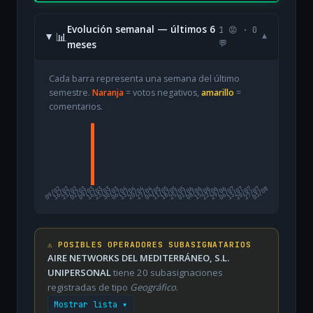
Evolución semanal — últimos 6
1 😡 · 0
📊
▾
meses
💬
Cada barra representa una semana del último
semestre.
Naranja
= votos negativos,
amarillo
=
comentarios.
09/02
16/02
23/02
02/03
09/03
16/03
23/03
30/03
06/04
13/04
20/04
27/04
04/05
11/05
18/05
25/05
01/06
08/06
15/06
22/06
29/06
06/07
13/07
20/07
27/07
03/08
⚠️ POSIBLES OPERADORES SUBASIGNATARIOS
AIRE NETWORKS DEL MEDITERRÁNEO, S.L.
UNIPERSONAL
tiene 20 subasignaciones
registradas de tipo
Geográfico
.
Mostrar lista ▾