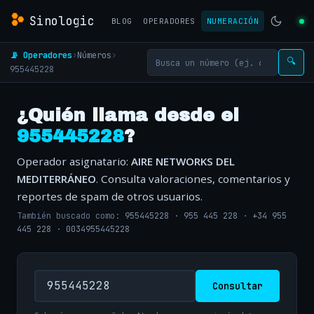
Sinologic
BLOG
OPERADORES
NUMERACIÓN
📡 Operadores
›
Números
›
🔍
955445228
¿Quién llama desde el
955445228
?
Operador asignatario:
AIRE NETWORKS DEL
MEDITERRÁNEO
. Consulta valoraciones, comentarios y
reportes de spam de otros usuarios.
También buscado como:
955445228
·
955 445 228
·
+34 955
445 228
·
0034955445228
Consultar