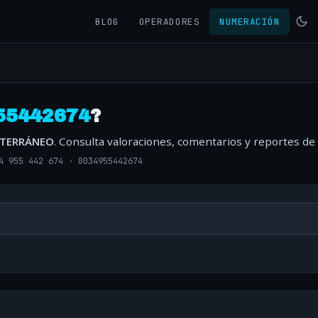
BLOG
OPERADORES
NUMERACIÓN
55442674
?
ITERRÁNEO
. Consulta valoraciones, comentarios y reportes de
4 955 442 674
·
0034955442674