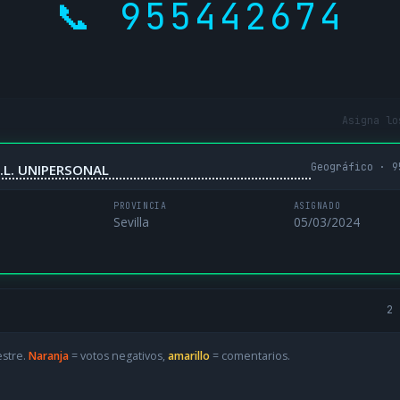
📞 955442674
Asigna lo
Geográfico · 9
.L. UNIPERSONAL
PROVINCIA
ASIGNADO
Sevilla
05/03/2024
2 
estre.
Naranja
= votos negativos,
amarillo
= comentarios.