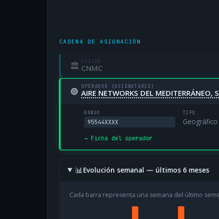
CADENA DE ASIGNACIÓN
ORIGEN
🏛
CNMC
OPERADOR (ASIGNATARIO)
🟢
AIRE NETWORKS DEL MEDITERRÁNEO, S
RANGO
TIPO
Geográfico
95544XXXX
→ Ficha del operador
📊
Evolución semanal — últimos 6 meses
Cada barra representa una semana del último sem