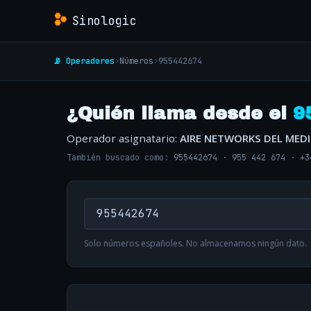
Sinologic
📡 Operadores
›
Números
›
955442674
¿Quién llama desde el
9
Operador asignatario:
AIRE NETWORKS DEL MED
También buscado como:
955442674
·
955 442 674
·
+3
Solo números españoles. No almacenamos ningún dato.