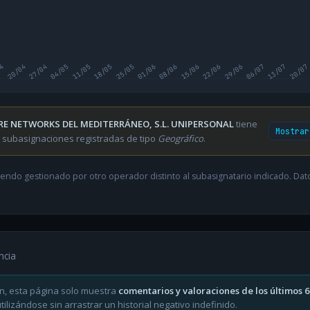
04
20/04
27/04
04/05
11/05
18/05
25/05
01/06
08/06
15/06
22/06
29/06
06/07
13/07
20/07
RE NETWORKS DEL MEDITERRÁNEO, S.L. UNIPERSONAL
tiene
Mostrar
 subasignaciones registradas de tipo
Geográfico
.
endo gestionado por otro operador distinto al subasignatario indicado. Datos
ncia
n, esta página solo muestra
comentarios y valoraciones de los últimos 
ilizándose sin arrastrar un historial negativo indefinido.