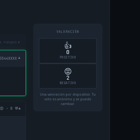
VALORACIÓN
▾
s rangos
👍
0
POSITIVO
▾
5544XXXX
😡
2
NEGATIVO
Una valoración por dispositivo. Tu
voto es anónimo y se puede
cambiar.
▾
😡 · 0 💬