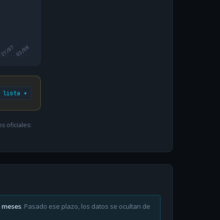
27/07
03/08
 lista ▾
 oficiales:
6 meses
. Pasado ese plazo, los datos se ocultan de