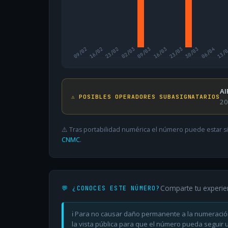
09/02
16/02
23/02
02/03
09/03
16/03
23/03
30/03
06/04
13/
AI
⚠️ POSIBLES OPERADORES SUBASIGNATARIOS
20
⚠️ Tras portabilidad numérica el número puede estar si
CNMC
.
Comparte tu experie
💬 ¿CONOCES ESTE NÚMERO?
ℹ️ Para no causar daño permanente a la numeració
la vista pública para que el número pueda seguir ut