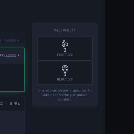
VALORACIÓN
▾
s rangos
👍
0
POSITIVO
▾
5544XXXX
😡
3
NEGATIVO
Una valoración por dispositivo. Tu
voto es anónimo y se puede
cambiar.
▾
😡 · 0 💬