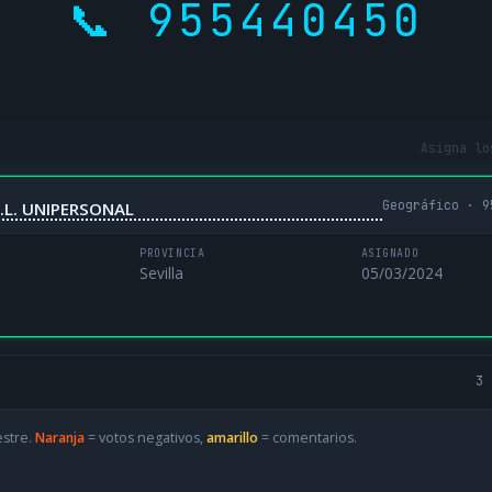
📞 955440450
Asigna lo
Geográfico · 9
.L. UNIPERSONAL
PROVINCIA
ASIGNADO
Sevilla
05/03/2024
3 
estre.
Naranja
= votos negativos,
amarillo
= comentarios.