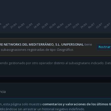
04
20/04
27/04
04/05
11/05
18/05
25/05
01/06
08/06
15/06
22/06
29/06
06/07
13/07
20/07
RE NETWORKS DEL MEDITERRÁNEO, S.L. UNIPERSONAL
tiene
Mostrar
 subasignaciones registradas de tipo
Geográfico
.
endo gestionado por otro operador distinto al subasignatario indicado. Datos
ncia
n, esta página solo muestra
comentarios y valoraciones de los últimos 
ilizándose sin arrastrar un historial negativo indefinido.