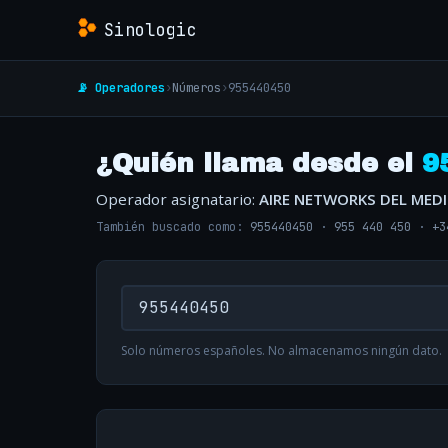
Sinologic
📡 Operadores
›
Números
›
955440450
¿Quién llama desde el
9
Operador asignatario:
AIRE NETWORKS DEL MED
También buscado como:
955440450
·
955 440 450
·
+3
Solo números españoles. No almacenamos ningún dato.