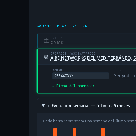
CADENA DE ASIGNACIÓN
ORIGEN
🏛
CNMC
OPERADOR (ASIGNATARIO)
🟢
AIRE NETWORKS DEL MEDITERRÁNEO, S
RANGO
TIPO
Geográfico
95544XXXX
→ Ficha del operador
📊
Evolución semanal — últimos 6 meses
Cada barra representa una semana del último sem