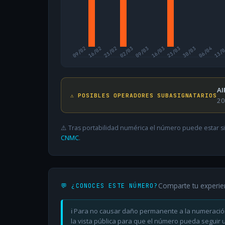
09/02
16/02
23/02
02/03
09/03
16/03
23/03
30/03
06/04
13/
AI
⚠️ POSIBLES OPERADORES SUBASIGNATARIOS
20
⚠️ Tras portabilidad numérica el número puede estar si
CNMC
.
Comparte tu experie
💬 ¿CONOCES ESTE NÚMERO?
ℹ️ Para no causar daño permanente a la numeració
la vista pública para que el número pueda seguir ut