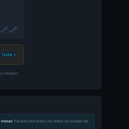
27/07
03/08
 lista ▾
 oficiales:
6 meses
. Pasado ese plazo, los datos se ocultan de