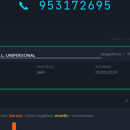
📞 953172695
Asigna lo
Geográfico · 9
.L. UNIPERSONAL
PROVINCIA
ASIGNADO
Jaén
05/03/2024
2 
estre.
Naranja
= votos negativos,
amarillo
= comentarios.