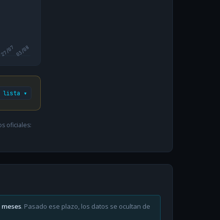
27/07
03/08
 lista ▾
 oficiales:
6 meses
. Pasado ese plazo, los datos se ocultan de