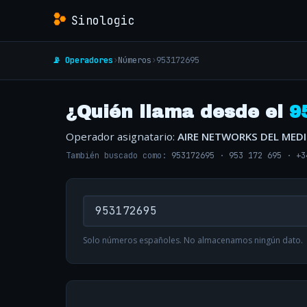
Sinologic
📡 Operadores
›
Números
›
953172695
¿Quién llama desde el
9
Operador asignatario:
AIRE NETWORKS DEL MED
También buscado como:
953172695
·
953 172 695
·
+3
Solo números españoles. No almacenamos ningún dato.