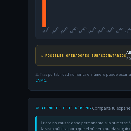
09/02
16/02
23/02
02/03
09/03
16/03
23/03
30/03
06/04
13/
AI
⚠️ POSIBLES OPERADORES SUBASIGNATARIOS
20
⚠️ Tras portabilidad numérica el número puede estar si
CNMC
.
Comparte tu experie
💬 ¿CONOCES ESTE NÚMERO?
ℹ️ Para no causar daño permanente a la numeració
la vista pública para que el número pueda seguir ut