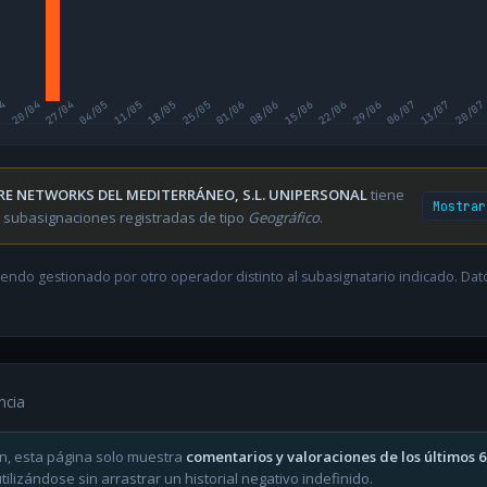
04
20/04
27/04
04/05
11/05
18/05
25/05
01/06
08/06
15/06
22/06
29/06
06/07
13/07
20/07
RE NETWORKS DEL MEDITERRÁNEO, S.L. UNIPERSONAL
tiene
Mostrar
 subasignaciones registradas de tipo
Geográfico
.
endo gestionado por otro operador distinto al subasignatario indicado. Datos
ncia
n, esta página solo muestra
comentarios y valoraciones de los últimos 
ilizándose sin arrastrar un historial negativo indefinido.