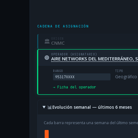
CADENA DE ASIGNACIÓN
ORIGEN
🏛
CNMC
OPERADOR (ASIGNATARIO)
🟢
AIRE NETWORKS DEL MEDITERRÁNEO, S
RANGO
TIPO
Geográfico
95317XXXX
→ Ficha del operador
📊
Evolución semanal — últimos 6 meses
Cada barra representa una semana del último sem