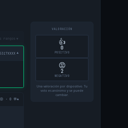
VALORACIÓN
▾
s rangos
👍
0
POSITIVO
▾
5317XXXX
😡
2
NEGATIVO
Una valoración por dispositivo. Tu
voto es anónimo y se puede
cambiar.
▾
😡 · 0 💬