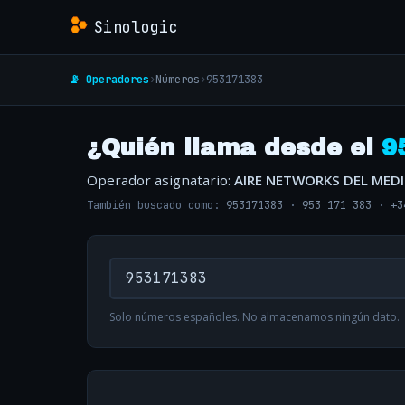
Sinologic
📡 Operadores
›
Números
›
953171383
¿Quién llama desde el
9
Operador asignatario:
AIRE NETWORKS DEL MED
También buscado como:
953171383
·
953 171 383
·
+3
Solo números españoles. No almacenamos ningún dato.