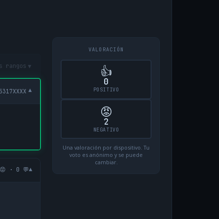
VALORACIÓN
▾
s rangos
👍
0
POSITIVO
▾
5317XXXX
😡
2
NEGATIVO
Una valoración por dispositivo. Tu
voto es anónimo y se puede
cambiar.
▾
😡 · 0 💬