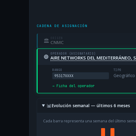
CADENA DE ASIGNACIÓN
ORIGEN
🏛
CNMC
OPERADOR (ASIGNATARIO)
🟢
AIRE NETWORKS DEL MEDITERRÁNEO, S
RANGO
TIPO
Geográfico
95317XXXX
→ Ficha del operador
📊
Evolución semanal — últimos 6 meses
Cada barra representa una semana del último sem