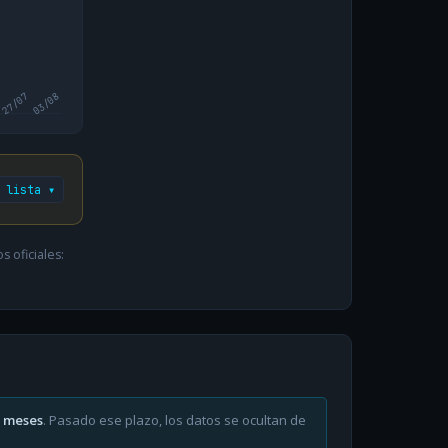
27/07
03/08
 lista ▾
 oficiales:
6 meses
. Pasado ese plazo, los datos se ocultan de