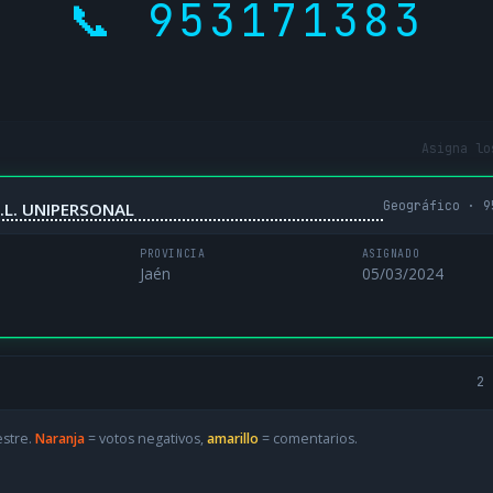
📞 953171383
Asigna lo
Geográfico · 9
.L. UNIPERSONAL
PROVINCIA
ASIGNADO
Jaén
05/03/2024
2 
estre.
Naranja
= votos negativos,
amarillo
= comentarios.