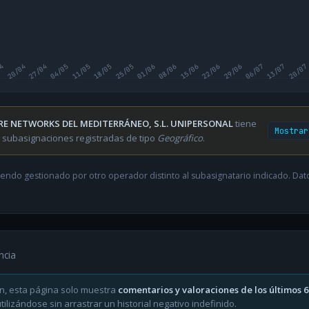
04
20/04
27/04
04/05
11/05
18/05
25/05
01/06
08/06
15/06
22/06
29/06
06/07
13/07
20/07
RE NETWORKS DEL MEDITERRÁNEO, S.L. UNIPERSONAL
tiene
Mostrar
 subasignaciones registradas de tipo
Geográfico
.
endo gestionado por otro operador distinto al subasignatario indicado. Datos
ncia
n, esta página solo muestra
comentarios y valoraciones de los últimos 
ilizándose sin arrastrar un historial negativo indefinido.