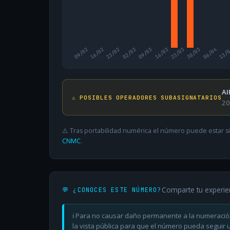
09/02
16/02
23/02
02/03
09/03
16/03
23/03
30/03
06/04
13/
AI
⚠️ POSIBLES OPERADORES SUBASIGNATARIOS
20
⚠️ Tras portabilidad numérica el número puede estar si
CNMC
.
Comparte tu experie
💬 ¿CONOCES ESTE NÚMERO?
ℹ️ Para no causar daño permanente a la numeració
la vista pública para que el número pueda seguir ut