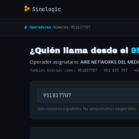
Sinologic
📡 Operadores
›
Números
›
951837707
¿Quién llama desde el
9
Operador asignatario:
AIRE NETWORKS DEL MED
También buscado como:
951837707
·
951 837 707
·
+3
Solo números españoles. No almacenamos ningún dato.