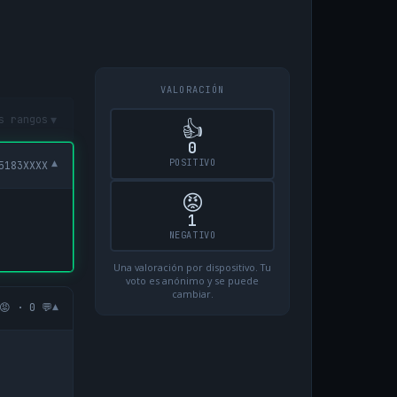
VALORACIÓN
▾
s rangos
👍
0
POSITIVO
▾
5183XXXX
😡
1
NEGATIVO
Una valoración por dispositivo. Tu
voto es anónimo y se puede
cambiar.
▾
😡 · 0 💬