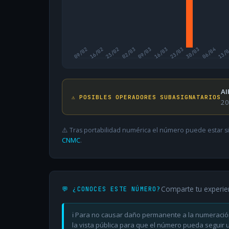
09/02
16/02
23/02
02/03
09/03
16/03
23/03
30/03
06/04
13/
AI
⚠️ POSIBLES OPERADORES SUBASIGNATARIOS
20
⚠️ Tras portabilidad numérica el número puede estar si
CNMC
.
Comparte tu experie
💬 ¿CONOCES ESTE NÚMERO?
ℹ️ Para no causar daño permanente a la numeració
la vista pública para que el número pueda seguir ut