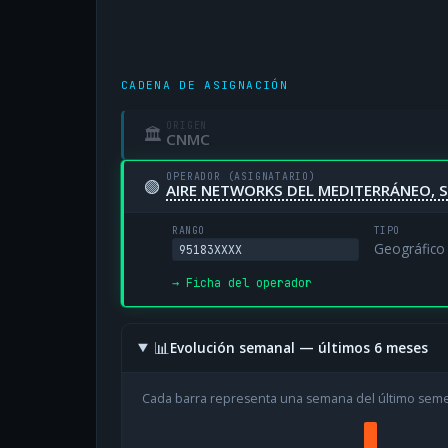
CADENA DE ASIGNACIÓN
ORIGEN
🏛
CNMC
OPERADOR (ASIGNATARIO)
🟢
AIRE NETWORKS DEL MEDITERRÁNEO, S
RANGO
TIPO
Geográfico
95183XXXX
→ Ficha del operador
📊
Evolución semanal — últimos 6 meses
Cada barra representa una semana del último sem