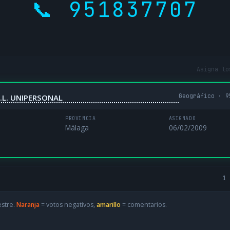
📞 951837707
Asigna lo
Geográfico · 9
.L. UNIPERSONAL
PROVINCIA
ASIGNADO
Málaga
06/02/2009
1 
estre.
Naranja
= votos negativos,
amarillo
= comentarios.