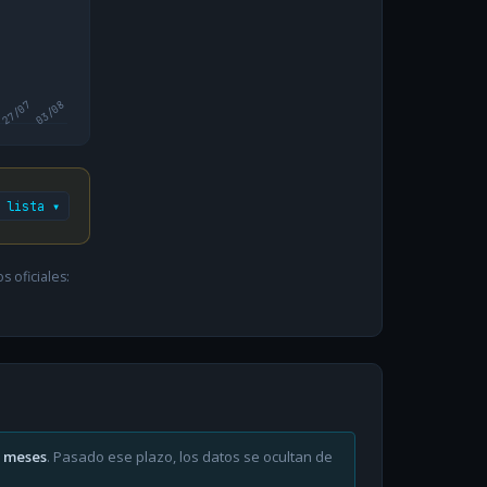
27/07
03/08
 lista ▾
 oficiales:
6 meses
. Pasado ese plazo, los datos se ocultan de