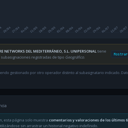
04
20/04
27/04
04/05
11/05
18/05
25/05
01/06
08/06
15/06
22/06
29/06
06/07
13/07
20/07
RE NETWORKS DEL MEDITERRÁNEO, S.L. UNIPERSONAL
tiene
Mostrar
 subasignaciones registradas de tipo
Geográfico
.
endo gestionado por otro operador distinto al subasignatario indicado. Datos
ncia
n, esta página solo muestra
comentarios y valoraciones de los últimos 
ilizándose sin arrastrar un historial negativo indefinido.