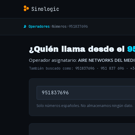
Sinologic
📡 Operadores
›
Números
›
951837696
¿Quién llama desde el
9
Operador asignatario:
AIRE NETWORKS DEL MED
También buscado como:
951837696
·
951 837 696
·
+3
Solo números españoles. No almacenamos ningún dato.