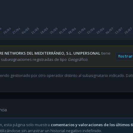
04
20/04
27/04
04/05
11/05
18/05
25/05
01/06
08/06
15/06
22/06
29/06
06/07
13/07
20/07
RE NETWORKS DEL MEDITERRÁNEO, S.L. UNIPERSONAL
tiene
Mostrar
 subasignaciones registradas de tipo
Geográfico
.
endo gestionado por otro operador distinto al subasignatario indicado. Datos
ncia
n, esta página solo muestra
comentarios y valoraciones de los últimos 
ilizándose sin arrastrar un historial negativo indefinido.