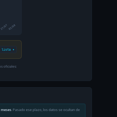
27/07
03/08
 lista ▾
 oficiales:
6 meses
. Pasado ese plazo, los datos se ocultan de