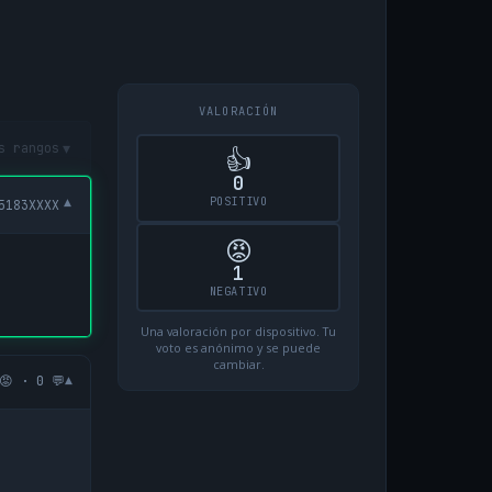
VALORACIÓN
▾
s rangos
👍
0
POSITIVO
▾
5183XXXX
😡
1
NEGATIVO
Una valoración por dispositivo. Tu
voto es anónimo y se puede
cambiar.
▾
😡 · 0 💬