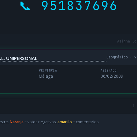
📞 951837696
Asigna lo
Geográfico · 9
.L. UNIPERSONAL
PROVINCIA
ASIGNADO
Málaga
06/02/2009
1 
estre.
Naranja
= votos negativos,
amarillo
= comentarios.