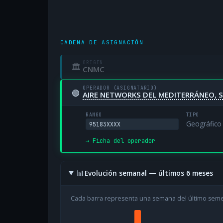
CADENA DE ASIGNACIÓN
ORIGEN
🏛
CNMC
OPERADOR (ASIGNATARIO)
🟢
AIRE NETWORKS DEL MEDITERRÁNEO, S
RANGO
TIPO
Geográfico
95183XXXX
→ Ficha del operador
📊
Evolución semanal — últimos 6 meses
Cada barra representa una semana del último sem