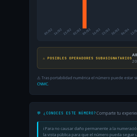
09/02
16/02
23/02
02/03
09/03
16/03
23/03
30/03
06/04
13/
AI
⚠️ POSIBLES OPERADORES SUBASIGNATARIOS
20
⚠️ Tras portabilidad numérica el número puede estar si
CNMC
.
Comparte tu experie
💬 ¿CONOCES ESTE NÚMERO?
ℹ️ Para no causar daño permanente a la numeració
la vista pública para que el número pueda seguir ut