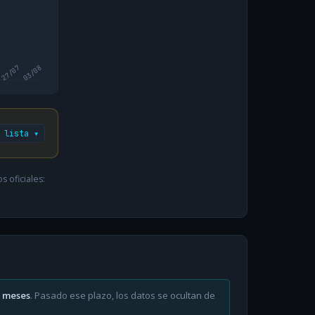
27/07
03/08
 lista ▾
 oficiales:
6 meses
. Pasado ese plazo, los datos se ocultan de