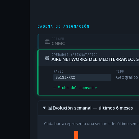
CADENA DE ASIGNACIÓN
ORIGEN
🏛
CNMC
OPERADOR (ASIGNATARIO)
🟢
AIRE NETWORKS DEL MEDITERRÁNEO, S
RANGO
TIPO
Geográfico
95183XXXX
→ Ficha del operador
📊
Evolución semanal — últimos 6 meses
Cada barra representa una semana del último sem