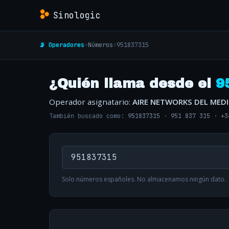
Sinologic
📡 Operadores
›
Números
›
951837315
¿Quién llama desde el
9
Operador asignatario:
AIRE NETWORKS DEL MED
También buscado como:
951837315
·
951 837 315
·
+3
Solo números españoles. No almacenamos ningún dato.