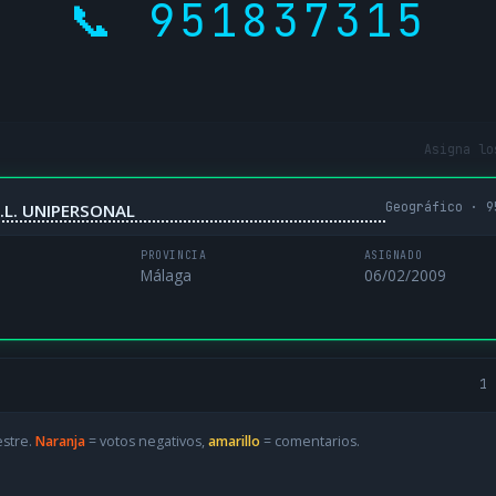
📞 951837315
Asigna lo
Geográfico · 9
.L. UNIPERSONAL
PROVINCIA
ASIGNADO
Málaga
06/02/2009
1 
estre.
Naranja
= votos negativos,
amarillo
= comentarios.