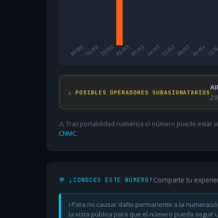
09/02
16/02
23/02
02/03
09/03
16/03
23/03
30/03
06/04
13/
AI
⚠️ POSIBLES OPERADORES SUBASIGNATARIOS
20
⚠️ Tras portabilidad numérica el número puede estar si
CNMC
.
Comparte tu experie
💬 ¿CONOCES ESTE NÚMERO?
ℹ️ Para no causar daño permanente a la numeració
la vista pública para que el número pueda seguir ut