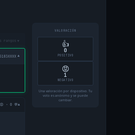
VALORACIÓN
▾
s rangos
👍
0
POSITIVO
▾
5183XXXX
😡
1
NEGATIVO
Una valoración por dispositivo. Tu
voto es anónimo y se puede
cambiar.
▾
😡 · 0 💬