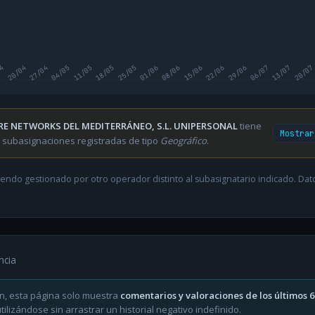
04
20/04
27/04
04/05
11/05
18/05
25/05
01/06
08/06
15/06
22/06
29/06
06/07
13/07
20/07
RE NETWORKS DEL MEDITERRÁNEO, S.L. UNIPERSONAL
tiene
Mostrar
 subasignaciones registradas de tipo
Geográfico
.
endo gestionado por otro operador distinto al subasignatario indicado. Datos
ncia
n, esta página solo muestra
comentarios y valoraciones de los últimos 
ilizándose sin arrastrar un historial negativo indefinido.