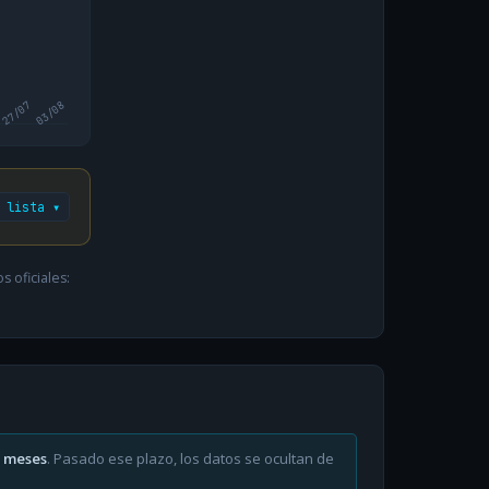
27/07
03/08
 lista ▾
 oficiales:
6 meses
. Pasado ese plazo, los datos se ocultan de