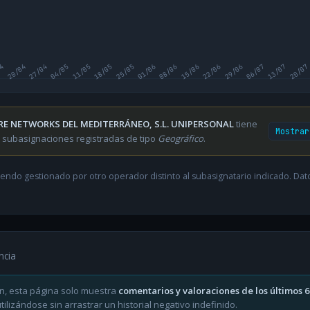
04
20/04
27/04
04/05
11/05
18/05
25/05
01/06
08/06
15/06
22/06
29/06
06/07
13/07
20/07
RE NETWORKS DEL MEDITERRÁNEO, S.L. UNIPERSONAL
tiene
Mostrar
 subasignaciones registradas de tipo
Geográfico
.
endo gestionado por otro operador distinto al subasignatario indicado. Datos
ncia
n, esta página solo muestra
comentarios y valoraciones de los últimos 
ilizándose sin arrastrar un historial negativo indefinido.