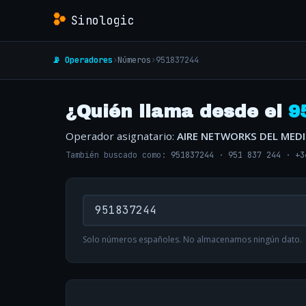
Sinologic
📡 Operadores
›
Números
›
951837244
¿Quién llama desde el
9
Operador asignatario:
AIRE NETWORKS DEL MED
También buscado como:
951837244
·
951 837 244
·
+3
Solo números españoles. No almacenamos ningún dato.