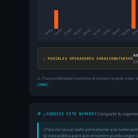
09/02
16/02
23/02
02/03
09/03
16/03
23/03
30/03
06/04
13/
AI
⚠️ POSIBLES OPERADORES SUBASIGNATARIOS
20
⚠️ Tras portabilidad numérica el número puede estar si
CNMC
.
Comparte tu experie
💬 ¿CONOCES ESTE NÚMERO?
ℹ️ Para no causar daño permanente a la numeració
la vista pública para que el número pueda seguir ut