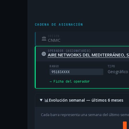
CADENA DE ASIGNACIÓN
ORIGEN
🏛
CNMC
OPERADOR (ASIGNATARIO)
🟢
AIRE NETWORKS DEL MEDITERRÁNEO, S
RANGO
TIPO
Geográfico
95183XXXX
→ Ficha del operador
📊
Evolución semanal — últimos 6 meses
Cada barra representa una semana del último sem