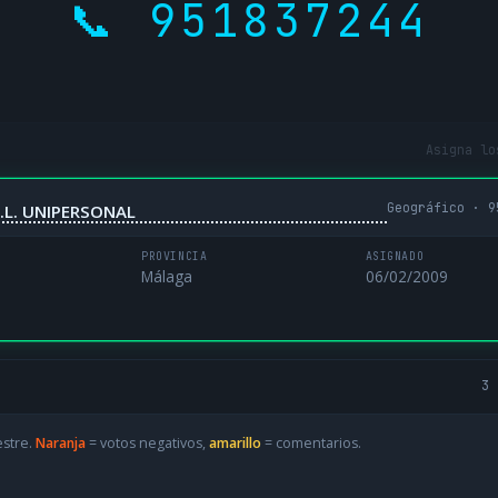
📞 951837244
Asigna lo
Geográfico · 9
.L. UNIPERSONAL
PROVINCIA
ASIGNADO
Málaga
06/02/2009
3 
estre.
Naranja
= votos negativos,
amarillo
= comentarios.