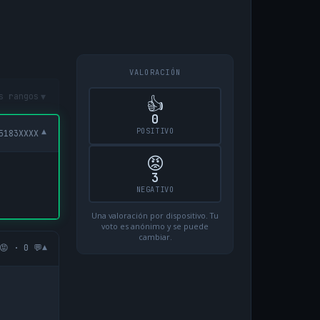
VALORACIÓN
▾
s rangos
👍
0
POSITIVO
▾
5183XXXX
😡
3
NEGATIVO
Una valoración por dispositivo. Tu
voto es anónimo y se puede
cambiar.
▾
😡 · 0 💬