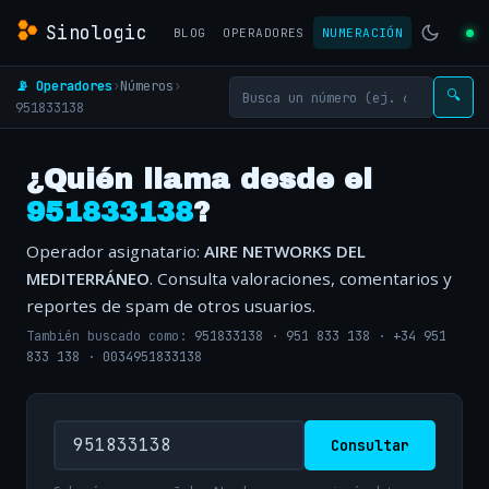
Sinologic
BLOG
OPERADORES
NUMERACIÓN
📡 Operadores
›
Números
›
🔍
951833138
¿Quién llama desde el
951833138
?
Operador asignatario:
AIRE NETWORKS DEL
MEDITERRÁNEO
. Consulta valoraciones, comentarios y
reportes de spam de otros usuarios.
También buscado como:
951833138
·
951 833 138
·
+34 951
833 138
·
0034951833138
Consultar