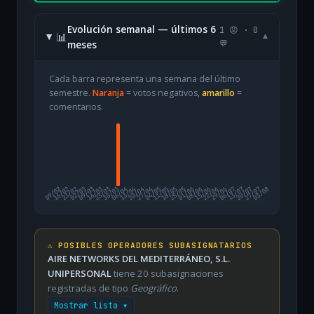
Evolución semanal — últimos 6
1 😡 · 0
📊
▾
meses
💬
Cada barra representa una semana del último
semestre.
Naranja
= votos negativos,
amarillo
=
comentarios.
09/02
16/02
23/02
02/03
09/03
16/03
23/03
30/03
06/04
13/04
20/04
27/04
04/05
11/05
18/05
25/05
01/06
08/06
15/06
22/06
29/06
06/07
13/07
20/07
27/07
03/08
⚠️ POSIBLES OPERADORES SUBASIGNATARIOS
AIRE NETWORKS DEL MEDITERRÁNEO, S.L.
UNIPERSONAL
tiene 20 subasignaciones
registradas de tipo
Geográfico
.
Mostrar lista ▾