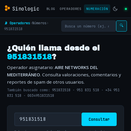
Sinologic
BLOG
OPERADORES
NUMERACIÓN
📡 Operadores
›
Números
›
🔍
951831518
¿Quién llama desde el
951831518
?
Operador asignatario:
AIRE NETWORKS DEL
MEDITERRÁNEO
. Consulta valoraciones, comentarios y
reportes de spam de otros usuarios.
También buscado como:
951831518
·
951 831 518
·
+34 951
831 518
·
0034951831518
Consultar