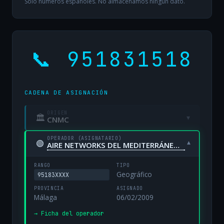
Solo números españoles. No almacenamos ningún dato.
📞 951831518
CADENA DE ASIGNACIÓN
ORIGEN
🏛
▾
CNMC
OPERADOR (ASIGNATARIO)
🟢
▾
AIRE NETWORKS DEL MEDITERRÁNEO, S.L. UNIPERSONAL
RANGO
TIPO
Geográfico
95183XXXX
PROVINCIA
ASIGNADO
Málaga
06/02/2009
→ Ficha del operador