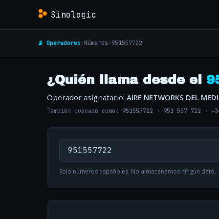
Sinologic
📡 Operadores
›
Números
›
951557722
¿Quién llama desde el
9
Operador asignatario:
AIRE NETWORKS DEL MED
También buscado como:
951557722
·
951 557 722
·
+3
Solo números españoles. No almacenamos ningún dato.