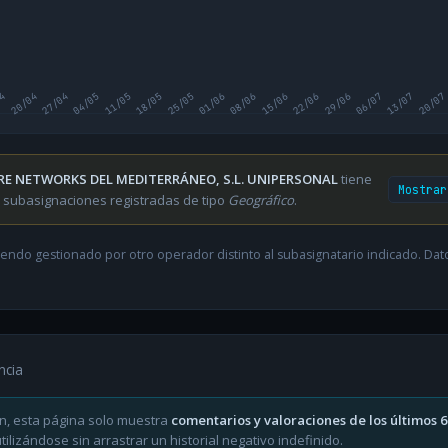
04
20/04
27/04
04/05
11/05
18/05
25/05
01/06
08/06
15/06
22/06
29/06
06/07
13/07
20/07
RE NETWORKS DEL MEDITERRÁNEO, S.L. UNIPERSONAL
tiene
Mostrar
 subasignaciones registradas de tipo
Geográfico
.
endo gestionado por otro operador distinto al subasignatario indicado. Datos
ncia
n, esta página solo muestra
comentarios y valoraciones de los últimos 
ilizándose sin arrastrar un historial negativo indefinido.