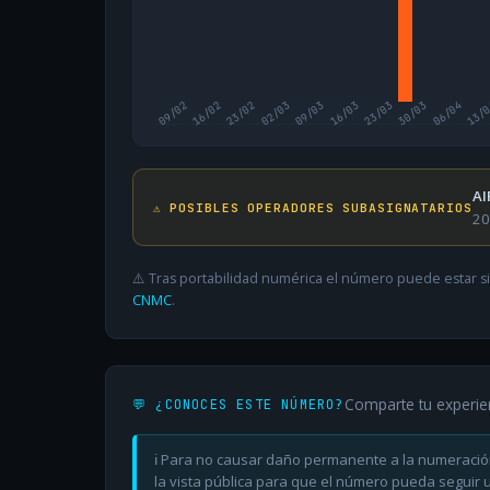
09/02
16/02
23/02
02/03
09/03
16/03
23/03
30/03
06/04
13/
AI
⚠️ POSIBLES OPERADORES SUBASIGNATARIOS
20
⚠️ Tras portabilidad numérica el número puede estar si
CNMC
.
Comparte tu experie
💬 ¿CONOCES ESTE NÚMERO?
ℹ️ Para no causar daño permanente a la numeració
la vista pública para que el número pueda seguir ut