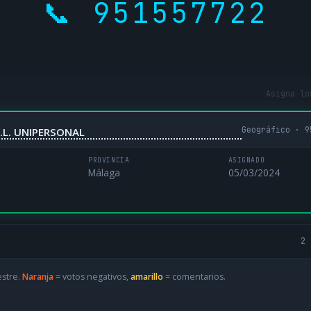
📞 951557722
Asigna lo
Geográfico · 9
.L. UNIPERSONAL
PROVINCIA
ASIGNADO
Málaga
05/03/2024
2 
estre.
Naranja
= votos negativos,
amarillo
= comentarios.