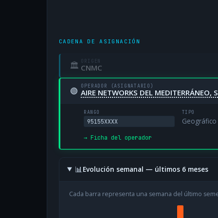
CADENA DE ASIGNACIÓN
ORIGEN
🏛
CNMC
OPERADOR (ASIGNATARIO)
🟢
AIRE NETWORKS DEL MEDITERRÁNEO, S
RANGO
TIPO
Geográfico
95155XXXX
→ Ficha del operador
📊
Evolución semanal — últimos 6 meses
Cada barra representa una semana del último sem