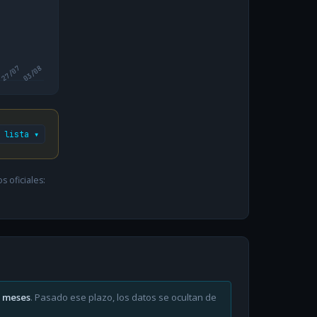
27/07
03/08
 lista ▾
 oficiales:
6 meses
. Pasado ese plazo, los datos se ocultan de