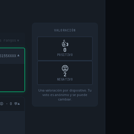
VALORACIÓN
▾
s rangos
👍
0
POSITIVO
▾
5155XXXX
😡
2
NEGATIVO
Una valoración por dispositivo. Tu
voto es anónimo y se puede
cambiar.
▾
😡 · 0 💬