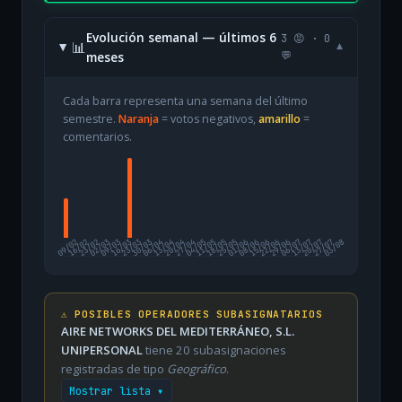
Evolución semanal — últimos 6
3 😡 · 0
📊
▾
meses
💬
Cada barra representa una semana del último
semestre.
Naranja
= votos negativos,
amarillo
=
comentarios.
09/02
16/02
23/02
02/03
09/03
16/03
23/03
30/03
06/04
13/04
20/04
27/04
04/05
11/05
18/05
25/05
01/06
08/06
15/06
22/06
29/06
06/07
13/07
20/07
27/07
03/08
⚠️ POSIBLES OPERADORES SUBASIGNATARIOS
AIRE NETWORKS DEL MEDITERRÁNEO, S.L.
UNIPERSONAL
tiene 20 subasignaciones
registradas de tipo
Geográfico
.
Mostrar lista ▾