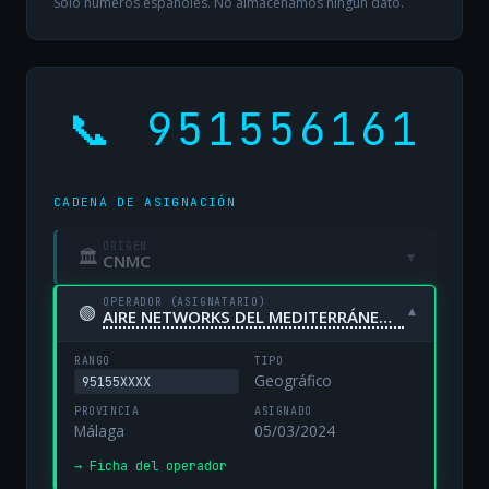
Solo números españoles. No almacenamos ningún dato.
📞 951556161
CADENA DE ASIGNACIÓN
ORIGEN
🏛
▾
CNMC
OPERADOR (ASIGNATARIO)
🟢
▾
AIRE NETWORKS DEL MEDITERRÁNEO, S.L. UNIPERSONAL
RANGO
TIPO
Geográfico
95155XXXX
PROVINCIA
ASIGNADO
Málaga
05/03/2024
→ Ficha del operador