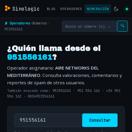
Sinologic
BLOG
OPERADORES
NUMERACIÓN
📡 Operadores
›
Números
›
🔍
951556161
¿Quién llama desde el
951556161
?
Operador asignatario:
AIRE NETWORKS DEL
MEDITERRÁNEO
. Consulta valoraciones, comentarios y
reportes de spam de otros usuarios.
También buscado como:
951556161
·
951 556 161
·
+34 951
556 161
·
0034951556161
Consultar