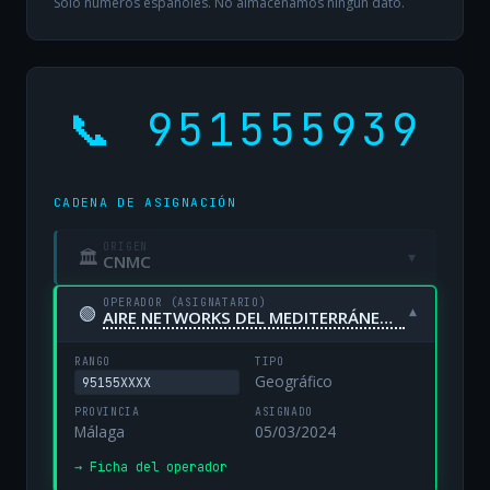
Solo números españoles. No almacenamos ningún dato.
📞 951555939
CADENA DE ASIGNACIÓN
ORIGEN
🏛
▾
CNMC
OPERADOR (ASIGNATARIO)
🟢
▾
AIRE NETWORKS DEL MEDITERRÁNEO, S.L. UNIPERSONAL
RANGO
TIPO
Geográfico
95155XXXX
PROVINCIA
ASIGNADO
Málaga
05/03/2024
→ Ficha del operador