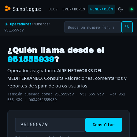
Sinologic
BLOG
OPERADORES
NUMERACIÓN
📡 Operadores
›
Números
›
🔍
951555939
¿Quién llama desde el
951555939
?
Operador asignatario:
AIRE NETWORKS DEL
MEDITERRÁNEO
. Consulta valoraciones, comentarios y
reportes de spam de otros usuarios.
También buscado como:
951555939
·
951 555 939
·
+34 951
555 939
·
0034951555939
Consultar