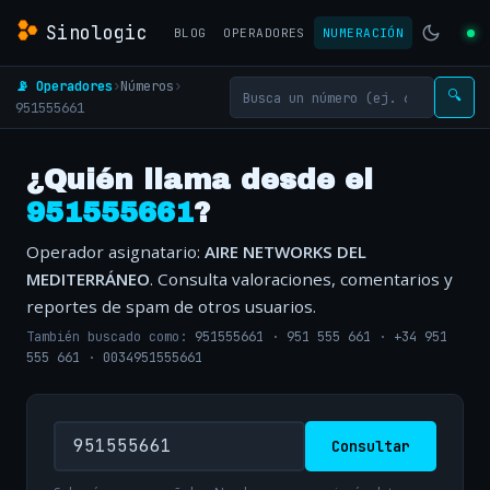
Sinologic
BLOG
OPERADORES
NUMERACIÓN
📡 Operadores
›
Números
›
🔍
951555661
¿Quién llama desde el
951555661
?
Operador asignatario:
AIRE NETWORKS DEL
MEDITERRÁNEO
. Consulta valoraciones, comentarios y
reportes de spam de otros usuarios.
También buscado como:
951555661
·
951 555 661
·
+34 951
555 661
·
0034951555661
Consultar