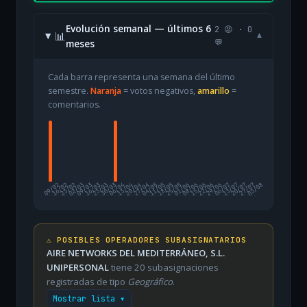
Evolución semanal — últimos 6
2 😡 · 0
📊
▾
meses
💬
Cada barra representa una semana del último
semestre.
Naranja
= votos negativos,
amarillo
=
comentarios.
09/02
16/02
23/02
02/03
09/03
16/03
23/03
30/03
06/04
13/04
20/04
27/04
04/05
11/05
18/05
25/05
01/06
08/06
15/06
22/06
29/06
06/07
13/07
20/07
27/07
03/08
⚠️ POSIBLES OPERADORES SUBASIGNATARIOS
AIRE NETWORKS DEL MEDITERRÁNEO, S.L.
UNIPERSONAL
tiene 20 subasignaciones
registradas de tipo
Geográfico
.
Mostrar lista ▾