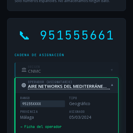
Solo números españoles. No almacenamos ningún dato.
📞 951555661
CADENA DE ASIGNACIÓN
ORIGEN
🏛
▾
CNMC
OPERADOR (ASIGNATARIO)
🟢
▾
AIRE NETWORKS DEL MEDITERRÁNEO, S.L. UNIPERSONAL
RANGO
TIPO
Geográfico
95155XXXX
PROVINCIA
ASIGNADO
Málaga
05/03/2024
→ Ficha del operador