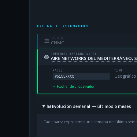
CADENA DE ASIGNACIÓN
ORIGEN
🏛
CNMC
OPERADOR (ASIGNATARIO)
🟢
AIRE NETWORKS DEL MEDITERRÁNEO, S
RANGO
TIPO
Geográfico
95155XXXX
→ Ficha del operador
📊
Evolución semanal — últimos 6 meses
Cada barra representa una semana del último sem