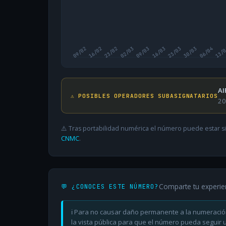
09/02
16/02
23/02
02/03
09/03
16/03
23/03
30/03
06/04
13/
AI
⚠️ POSIBLES OPERADORES SUBASIGNATARIOS
20
⚠️ Tras portabilidad numérica el número puede estar si
CNMC
.
Comparte tu experie
💬 ¿CONOCES ESTE NÚMERO?
ℹ️ Para no causar daño permanente a la numeració
la vista pública para que el número pueda seguir ut