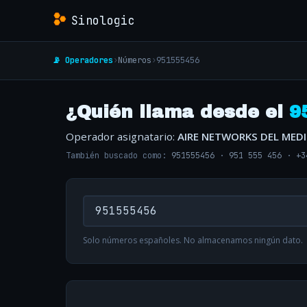
Sinologic
📡 Operadores
›
Números
›
951555456
¿Quién llama desde el
9
Operador asignatario:
AIRE NETWORKS DEL MED
También buscado como:
951555456
·
951 555 456
·
+3
Solo números españoles. No almacenamos ningún dato.