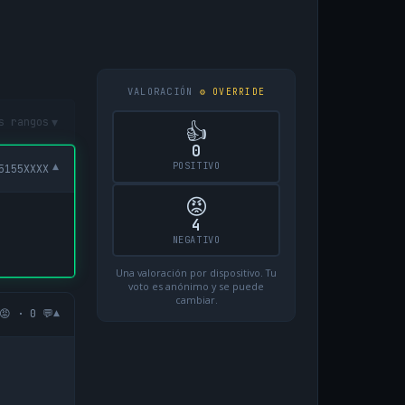
VALORACIÓN
⚙ OVERRIDE
▾
s rangos
👍
0
POSITIVO
▾
5155XXXX
😡
4
NEGATIVO
Una valoración por dispositivo. Tu
voto es anónimo y se puede
cambiar.
▾
😡 · 0 💬