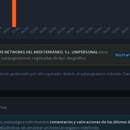
04
20/04
27/04
04/05
11/05
18/05
25/05
01/06
08/06
15/06
22/06
29/06
06/07
13/07
20/07
RE NETWORKS DEL MEDITERRÁNEO, S.L. UNIPERSONAL
tiene
Mostrar
 subasignaciones registradas de tipo
Geográfico
.
endo gestionado por otro operador distinto al subasignatario indicado. Datos
ncia
n, esta página solo muestra
comentarios y valoraciones de los últimos 
ilizándose sin arrastrar un historial negativo indefinido.