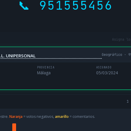
📞 951555456
Asigna lo
Geográfico · 9
.L. UNIPERSONAL
PROVINCIA
ASIGNADO
Málaga
05/03/2024
1 
estre.
Naranja
= votos negativos,
amarillo
= comentarios.