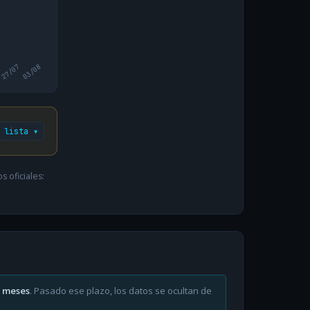
27/07
03/08
 lista ▾
 oficiales:
6 meses
. Pasado ese plazo, los datos se ocultan de