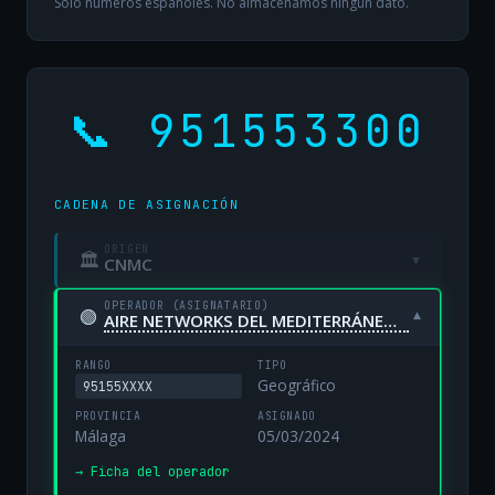
Solo números españoles. No almacenamos ningún dato.
📞 951553300
CADENA DE ASIGNACIÓN
ORIGEN
🏛
▾
CNMC
OPERADOR (ASIGNATARIO)
🟢
▾
AIRE NETWORKS DEL MEDITERRÁNEO, S.L. UNIPERSONAL
RANGO
TIPO
Geográfico
95155XXXX
PROVINCIA
ASIGNADO
Málaga
05/03/2024
→ Ficha del operador