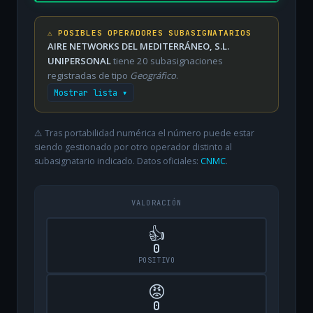
⚠️ POSIBLES OPERADORES SUBASIGNATARIOS
AIRE NETWORKS DEL MEDITERRÁNEO, S.L.
UNIPERSONAL
tiene 20 subasignaciones
registradas de tipo
Geográfico
.
Mostrar lista ▾
⚠️ Tras portabilidad numérica el número puede estar
siendo gestionado por otro operador distinto al
subasignatario indicado. Datos oficiales:
CNMC
.
VALORACIÓN
👍
0
POSITIVO
😡
0