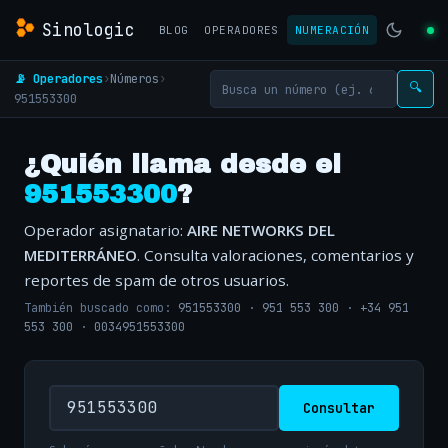
Sinologic
BLOG
OPERADORES
NUMERACIÓN
📡 Operadores
›
Números
›
🔍
951553300
¿Quién llama desde el
951553300
?
Operador asignatario:
AIRE NETWORKS DEL
MEDITERRÁNEO
. Consulta valoraciones, comentarios y
reportes de spam de otros usuarios.
También buscado como:
951553300
·
951 553 300
·
+34 951
553 300
·
0034951553300
Consultar