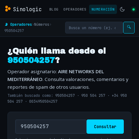
Sinologic
BLOG
OPERADORES
NUMERACIÓN
📡 Operadores
›
Números
›
🔍
950504257
¿Quién llama desde el
950504257
?
Operador asignatario:
AIRE NETWORKS DEL
MEDITERRÁNEO
. Consulta valoraciones, comentarios y
reportes de spam de otros usuarios.
También buscado como:
950504257
·
950 504 257
·
+34 950
504 257
·
0034950504257
Consultar