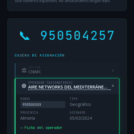
Solo números españoles. No almacenamos ningún dato.
📞 950504257
CADENA DE ASIGNACIÓN
ORIGEN
🏛
▾
CNMC
OPERADOR (ASIGNATARIO)
🟢
▾
AIRE NETWORKS DEL MEDITERRÁNEO, S.L. UNIPERSONAL
RANGO
TIPO
Geográfico
95050XXXX
PROVINCIA
ASIGNADO
Almería
05/03/2024
→ Ficha del operador