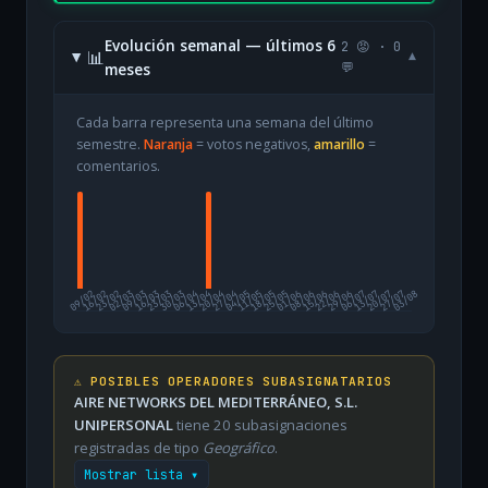
Evolución semanal — últimos 6
2 😡 · 0
📊
▾
meses
💬
Cada barra representa una semana del último
semestre.
Naranja
= votos negativos,
amarillo
=
comentarios.
09/02
16/02
23/02
02/03
09/03
16/03
23/03
30/03
06/04
13/04
20/04
27/04
04/05
11/05
18/05
25/05
01/06
08/06
15/06
22/06
29/06
06/07
13/07
20/07
27/07
03/08
⚠️ POSIBLES OPERADORES SUBASIGNATARIOS
AIRE NETWORKS DEL MEDITERRÁNEO, S.L.
UNIPERSONAL
tiene 20 subasignaciones
registradas de tipo
Geográfico
.
Mostrar lista ▾