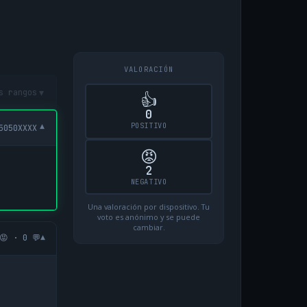
VALORACIÓN
▾
s rangos
👍
0
POSITIVO
▾
5050XXXX
😡
2
NEGATIVO
Una valoración por dispositivo. Tu
voto es anónimo y se puede
cambiar.
▾
😡 · 0 💬