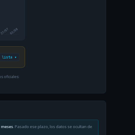
27/07
03/08
 lista ▾
 oficiales:
6 meses
. Pasado ese plazo, los datos se ocultan de