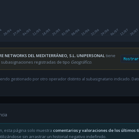
04
20/04
27/04
04/05
11/05
18/05
25/05
01/06
08/06
15/06
22/06
29/06
06/07
13/07
20/07
RE NETWORKS DEL MEDITERRÁNEO, S.L. UNIPERSONAL
tiene
Mostrar
 subasignaciones registradas de tipo
Geográfico
.
endo gestionado por otro operador distinto al subasignatario indicado. Datos
ncia
n, esta página solo muestra
comentarios y valoraciones de los últimos 
ilizándose sin arrastrar un historial negativo indefinido.