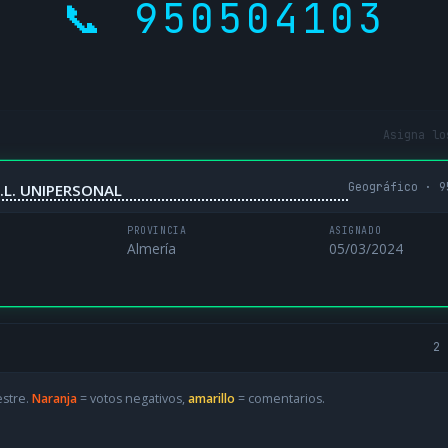
📞 950504103
Asigna lo
Geográfico · 9
.L. UNIPERSONAL
PROVINCIA
ASIGNADO
Almería
05/03/2024
2 
estre.
Naranja
= votos negativos,
amarillo
= comentarios.