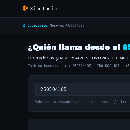
Sinologic
📡 Operadores
›
Números
›
950504103
¿Quién llama desde el
9
Operador asignatario:
AIRE NETWORKS DEL MED
También buscado como:
950504103
·
950 504 103
·
+3
Solo números españoles. No almacenamos ningún dato.