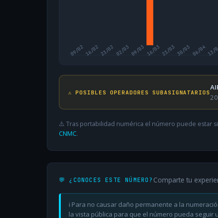
09/02
16/02
23/02
02/03
09/03
16/03
23/03
30/03
06/04
13/
AI
⚠️ POSIBLES OPERADORES SUBASIGNATARIOS
20
⚠️ Tras portabilidad numérica el número puede estar si
CNMC
.
Comparte tu experie
💬 ¿CONOCES ESTE NÚMERO?
ℹ️ Para no causar daño permanente a la numeració
la vista pública para que el número pueda seguir ut