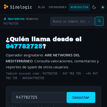
Sinologic
BLOG
OPERADORES
NUMERACIÓN
📡 Operadores
›
Números
›
🔍
947782725
¿Quién llama desde el
947782725
?
Operador asignatario:
AIRE NETWORKS DEL
MEDITERRÁNEO
. Consulta valoraciones, comentarios y
reportes de spam de otros usuarios.
También buscado como:
947782725
·
947 782 725
·
+34 947
782 725
·
0034947782725
Consultar