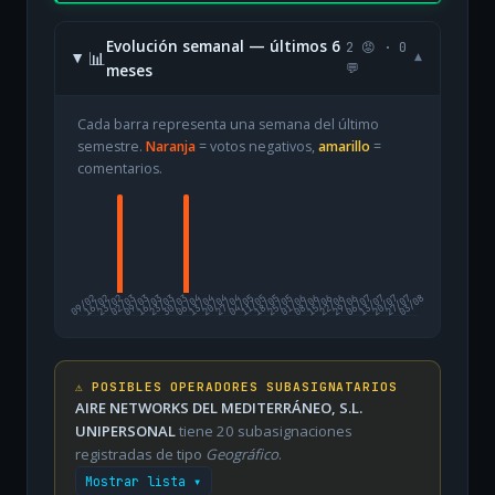
Evolución semanal — últimos 6
2 😡 · 0
📊
▾
meses
💬
Cada barra representa una semana del último
semestre.
Naranja
= votos negativos,
amarillo
=
comentarios.
09/02
16/02
23/02
02/03
09/03
16/03
23/03
30/03
06/04
13/04
20/04
27/04
04/05
11/05
18/05
25/05
01/06
08/06
15/06
22/06
29/06
06/07
13/07
20/07
27/07
03/08
⚠️ POSIBLES OPERADORES SUBASIGNATARIOS
AIRE NETWORKS DEL MEDITERRÁNEO, S.L.
UNIPERSONAL
tiene 20 subasignaciones
registradas de tipo
Geográfico
.
Mostrar lista ▾