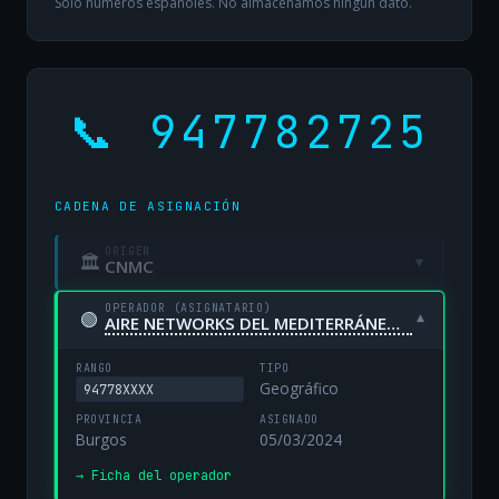
Solo números españoles. No almacenamos ningún dato.
📞 947782725
CADENA DE ASIGNACIÓN
ORIGEN
🏛
▾
CNMC
OPERADOR (ASIGNATARIO)
🟢
▾
AIRE NETWORKS DEL MEDITERRÁNEO, S.L. UNIPERSONAL
RANGO
TIPO
Geográfico
94778XXXX
PROVINCIA
ASIGNADO
Burgos
05/03/2024
→ Ficha del operador