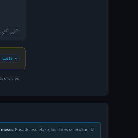
27/07
03/08
 lista ▾
 oficiales:
6 meses
. Pasado ese plazo, los datos se ocultan de