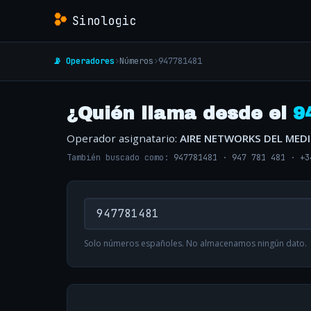
Sinologic
📡 Operadores
›
Números
›
947781481
¿Quién llama desde el
9
Operador asignatario:
AIRE NETWORKS DEL MED
También buscado como:
947781481
·
947 781 481
·
+3
Solo números españoles. No almacenamos ningún dato.