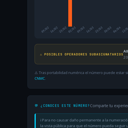
09/02
16/02
23/02
02/03
09/03
16/03
23/03
30/03
06/04
13/
AI
⚠️ POSIBLES OPERADORES SUBASIGNATARIOS
20
⚠️ Tras portabilidad numérica el número puede estar si
CNMC
.
Comparte tu experie
💬 ¿CONOCES ESTE NÚMERO?
ℹ️ Para no causar daño permanente a la numeració
la vista pública para que el número pueda seguir ut