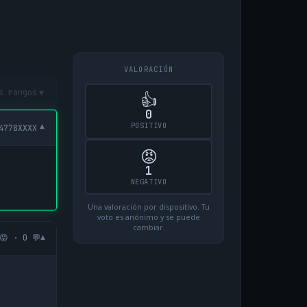
VALORACIÓN
▾
s rangos
👍
0
POSITIVO
▾
4778XXXX
😡
1
NEGATIVO
Una valoración por dispositivo. Tu
voto es anónimo y se puede
cambiar.
▾
😡 · 0 💬