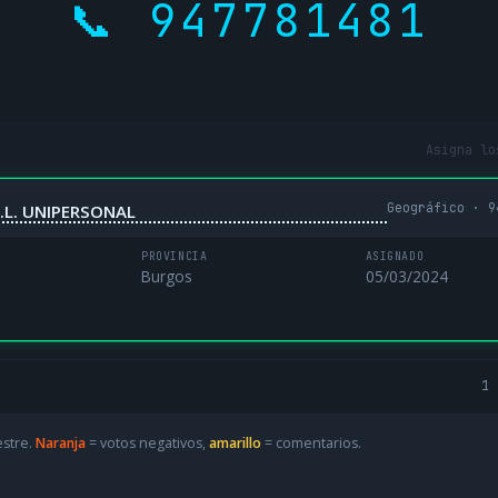
📞 947781481
Asigna lo
Geográfico · 9
.L. UNIPERSONAL
PROVINCIA
ASIGNADO
Burgos
05/03/2024
1 
estre.
Naranja
= votos negativos,
amarillo
= comentarios.