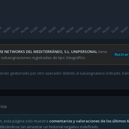
04
20/04
27/04
04/05
11/05
18/05
25/05
01/06
08/06
15/06
22/06
29/06
06/07
13/07
20/07
RE NETWORKS DEL MEDITERRÁNEO, S.L. UNIPERSONAL
tiene
Mostrar
 subasignaciones registradas de tipo
Geográfico
.
endo gestionado por otro operador distinto al subasignatario indicado. Datos
ncia
n, esta página solo muestra
comentarios y valoraciones de los últimos 
ilizándose sin arrastrar un historial negativo indefinido.