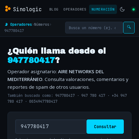
Sinologic
BLOG
OPERADORES
NUMERACIÓN
📡 Operadores
›
Números
›
🔍
947780417
¿Quién llama desde el
947780417
?
Operador asignatario:
AIRE NETWORKS DEL
MEDITERRÁNEO
. Consulta valoraciones, comentarios y
reportes de spam de otros usuarios.
También buscado como:
947780417
·
947 780 417
·
+34 947
780 417
·
0034947780417
Consultar