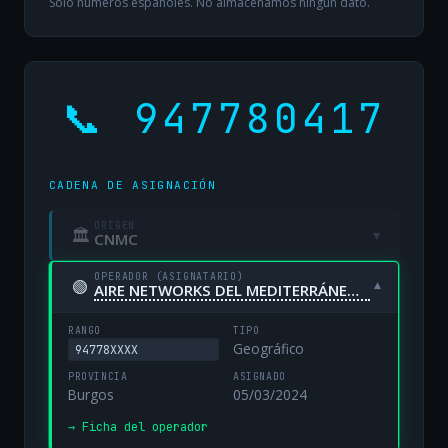
Solo números españoles. No almacenamos ningún dato.
📞 947780417
CADENA DE ASIGNACIÓN
ORIGEN
🏛
▾
CNMC
OPERADOR (ASIGNATARIO)
🟢
▾
AIRE NETWORKS DEL MEDITERRÁNEO, S.L. UNIPERSONAL
RANGO
TIPO
Geográfico
94778XXXX
PROVINCIA
ASIGNADO
Burgos
05/03/2024
→ Ficha del operador