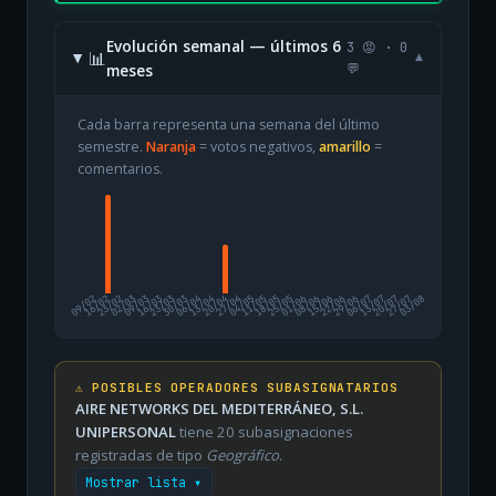
Evolución semanal — últimos 6
3 😡 · 0
📊
▾
meses
💬
Cada barra representa una semana del último
semestre.
Naranja
= votos negativos,
amarillo
=
comentarios.
09/02
16/02
23/02
02/03
09/03
16/03
23/03
30/03
06/04
13/04
20/04
27/04
04/05
11/05
18/05
25/05
01/06
08/06
15/06
22/06
29/06
06/07
13/07
20/07
27/07
03/08
⚠️ POSIBLES OPERADORES SUBASIGNATARIOS
AIRE NETWORKS DEL MEDITERRÁNEO, S.L.
UNIPERSONAL
tiene 20 subasignaciones
registradas de tipo
Geográfico
.
Mostrar lista ▾