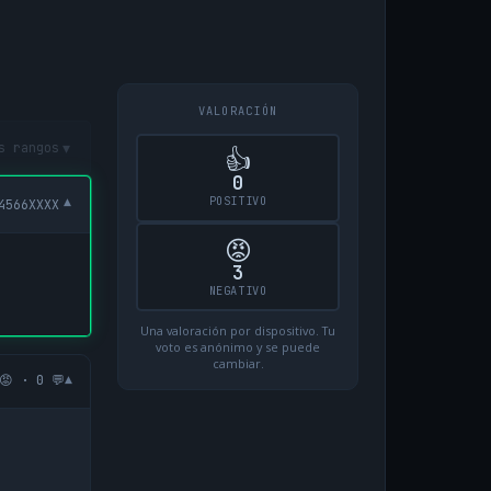
VALORACIÓN
▾
s rangos
👍
0
POSITIVO
▾
4566XXXX
😡
3
NEGATIVO
Una valoración por dispositivo. Tu
voto es anónimo y se puede
cambiar.
▾
😡 · 0 💬