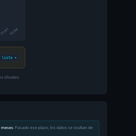
27/07
03/08
 lista ▾
 oficiales:
6 meses
. Pasado ese plazo, los datos se ocultan de