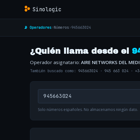
Sinologic
📡 Operadores
›
Números
›
945663024
¿Quién llama desde el
9
Operador asignatario:
AIRE NETWORKS DEL MED
También buscado como:
945663024
·
945 663 024
·
+3
Solo números españoles. No almacenamos ningún dato.