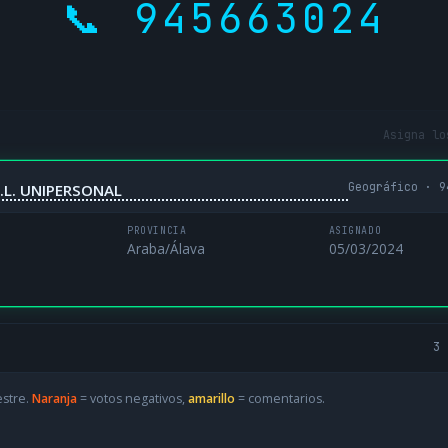
📞 945663024
Asigna lo
Geográfico · 9
.L. UNIPERSONAL
PROVINCIA
ASIGNADO
Araba/Álava
05/03/2024
3 
estre.
Naranja
= votos negativos,
amarillo
= comentarios.