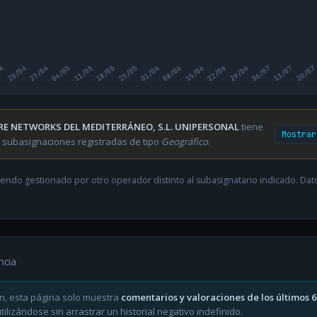
04
20/04
27/04
04/05
11/05
18/05
25/05
01/06
08/06
15/06
22/06
29/06
06/07
13/07
20/07
RE NETWORKS DEL MEDITERRÁNEO, S.L. UNIPERSONAL
tiene
Mostrar
 subasignaciones registradas de tipo
Geográfico
.
endo gestionado por otro operador distinto al subasignatario indicado. Datos
ncia
n, esta página solo muestra
comentarios y valoraciones de los últimos 
ilizándose sin arrastrar un historial negativo indefinido.