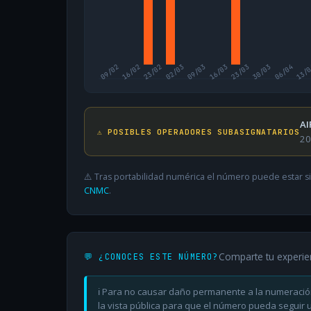
09/02
16/02
23/02
02/03
09/03
16/03
23/03
30/03
06/04
13/
AI
⚠️ POSIBLES OPERADORES SUBASIGNATARIOS
20
⚠️ Tras portabilidad numérica el número puede estar si
CNMC
.
Comparte tu experie
💬 ¿CONOCES ESTE NÚMERO?
ℹ️ Para no causar daño permanente a la numeració
la vista pública para que el número pueda seguir ut