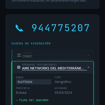
Solo números españoles. No almacenamos ningún dato.
📞 944775207
CADENA DE ASIGNACIÓN
ORIGEN
🏛
▾
CNMC
OPERADOR (ASIGNATARIO)
🟢
▾
AIRE NETWORKS DEL MEDITERRÁNEO, S.L. UNIPERSONAL
RANGO
TIPO
Geográfico
94477XXXX
PROVINCIA
ASIGNADO
Bizkaia
05/03/2024
→ Ficha del operador