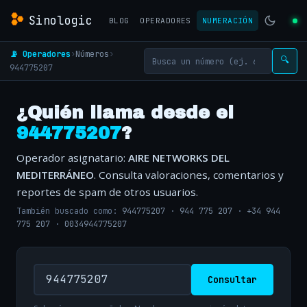
Sinologic
BLOG
OPERADORES
NUMERACIÓN
📡 Operadores
›
Números
›
🔍
944775207
¿Quién llama desde el
944775207
?
Operador asignatario:
AIRE NETWORKS DEL
MEDITERRÁNEO
. Consulta valoraciones, comentarios y
reportes de spam de otros usuarios.
También buscado como:
944775207
·
944 775 207
·
+34 944
775 207
·
0034944775207
Consultar