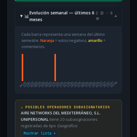
Evolución semanal — últimos 6
2 😡 · 0
📊
▾
meses
💬
Cada barra representa una semana del último
semestre.
Naranja
= votos negativos,
amarillo
=
comentarios.
09/02
16/02
23/02
02/03
09/03
16/03
23/03
30/03
06/04
13/04
20/04
27/04
04/05
11/05
18/05
25/05
01/06
08/06
15/06
22/06
29/06
06/07
13/07
20/07
27/07
03/08
⚠️ POSIBLES OPERADORES SUBASIGNATARIOS
AIRE NETWORKS DEL MEDITERRÁNEO, S.L.
UNIPERSONAL
tiene 20 subasignaciones
registradas de tipo
Geográfico
.
Mostrar lista ▾