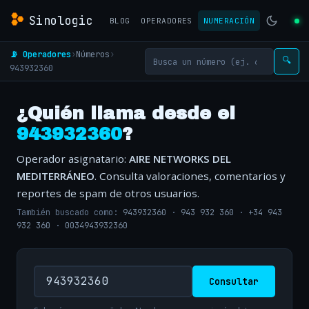
Sinologic
BLOG
OPERADORES
NUMERACIÓN
📡 Operadores
›
Números
›
🔍
943932360
¿Quién llama desde el
943932360
?
Operador asignatario:
AIRE NETWORKS DEL
MEDITERRÁNEO
. Consulta valoraciones, comentarios y
reportes de spam de otros usuarios.
También buscado como:
943932360
·
943 932 360
·
+34 943
932 360
·
0034943932360
Consultar