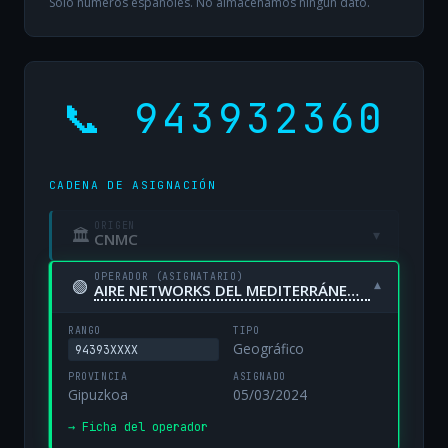
Solo números españoles. No almacenamos ningún dato.
📞 943932360
CADENA DE ASIGNACIÓN
ORIGEN
🏛
▾
CNMC
OPERADOR (ASIGNATARIO)
🟢
▾
AIRE NETWORKS DEL MEDITERRÁNEO, S.L. UNIPERSONAL
RANGO
TIPO
Geográfico
94393XXXX
PROVINCIA
ASIGNADO
Gipuzkoa
05/03/2024
→ Ficha del operador