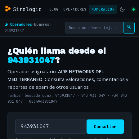
Sinologic
BLOG
OPERADORES
NUMERACIÓN
📡 Operadores
›
Números
›
🔍
943931047
¿Quién llama desde el
943931047
?
Operador asignatario:
AIRE NETWORKS DEL
MEDITERRÁNEO
. Consulta valoraciones, comentarios y
reportes de spam de otros usuarios.
También buscado como:
943931047
·
943 931 047
·
+34 943
931 047
·
0034943931047
Consultar