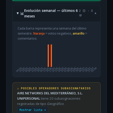
Evolución semanal — últimos 6
2 😡 · 0
📊
▾
meses
💬
Cada barra representa una semana del último
semestre.
Naranja
= votos negativos,
amarillo
=
comentarios.
09/02
16/02
23/02
02/03
09/03
16/03
23/03
30/03
06/04
13/04
20/04
27/04
04/05
11/05
18/05
25/05
01/06
08/06
15/06
22/06
29/06
06/07
13/07
20/07
27/07
03/08
⚠️ POSIBLES OPERADORES SUBASIGNATARIOS
AIRE NETWORKS DEL MEDITERRÁNEO, S.L.
UNIPERSONAL
tiene 20 subasignaciones
registradas de tipo
Geográfico
.
Mostrar lista ▾