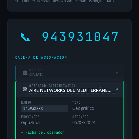
Solo números españoles. No almacenamos ningún dato.
📞 943931047
CADENA DE ASIGNACIÓN
ORIGEN
🏛
▾
CNMC
OPERADOR (ASIGNATARIO)
🟢
▾
AIRE NETWORKS DEL MEDITERRÁNEO, S.L. UNIPERSONAL
RANGO
TIPO
Geográfico
94393XXXX
PROVINCIA
ASIGNADO
Gipuzkoa
05/03/2024
→ Ficha del operador