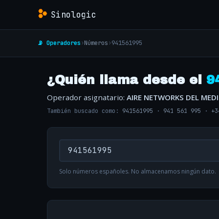
Sinologic
📡 Operadores
›
Números
›
941561995
¿Quién llama desde el
9
Operador asignatario:
AIRE NETWORKS DEL MED
También buscado como:
941561995
·
941 561 995
·
+3
Solo números españoles. No almacenamos ningún dato.