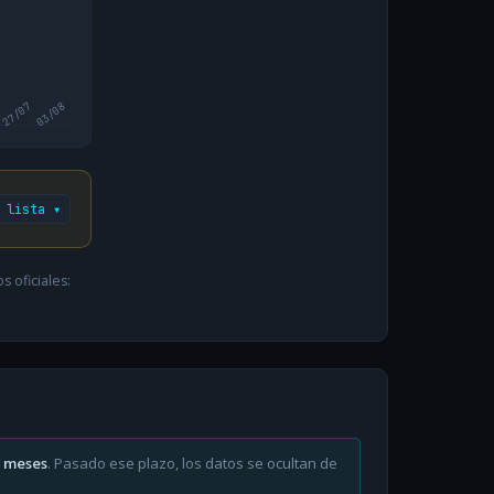
27/07
03/08
 lista ▾
 oficiales:
6 meses
. Pasado ese plazo, los datos se ocultan de