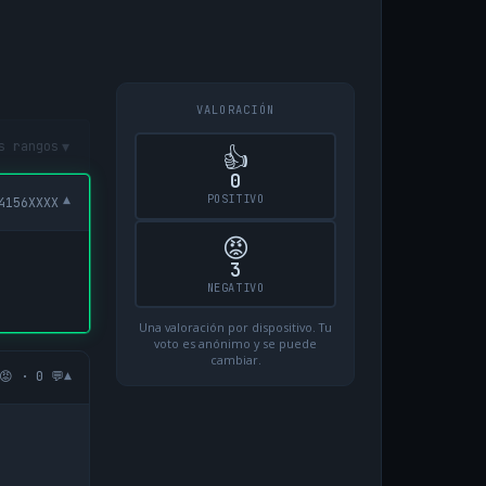
VALORACIÓN
▾
s rangos
👍
0
POSITIVO
▾
4156XXXX
😡
3
NEGATIVO
Una valoración por dispositivo. Tu
voto es anónimo y se puede
cambiar.
▾
😡 · 0 💬