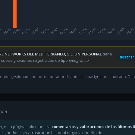
04
20/04
27/04
04/05
11/05
18/05
25/05
01/06
08/06
15/06
22/06
29/06
06/07
13/07
20/07
RE NETWORKS DEL MEDITERRÁNEO, S.L. UNIPERSONAL
tiene
Mostrar
 subasignaciones registradas de tipo
Geográfico
.
endo gestionado por otro operador distinto al subasignatario indicado. Datos
ncia
n, esta página solo muestra
comentarios y valoraciones de los últimos 
ilizándose sin arrastrar un historial negativo indefinido.