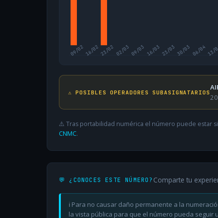
09/02
16/02
23/02
02/03
09/03
16/03
23/03
30/03
06/04
13/
AI
⚠️ POSIBLES OPERADORES SUBASIGNATARIOS
20
⚠️ Tras portabilidad numérica el número puede estar si
CNMC
.
Comparte tu experie
💬 ¿CONOCES ESTE NÚMERO?
ℹ️ Para no causar daño permanente a la numeració
la vista pública para que el número pueda seguir ut