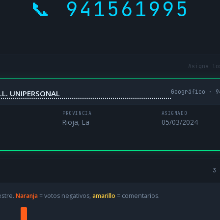
📞 941561995
Asigna lo
Geográfico · 9
.L. UNIPERSONAL
PROVINCIA
ASIGNADO
Rioja, La
05/03/2024
3 
estre.
Naranja
= votos negativos,
amarillo
= comentarios.