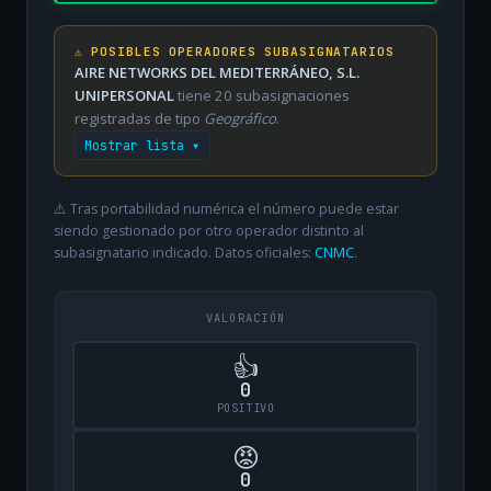
⚠️ POSIBLES OPERADORES SUBASIGNATARIOS
AIRE NETWORKS DEL MEDITERRÁNEO, S.L.
UNIPERSONAL
tiene 20 subasignaciones
registradas de tipo
Geográfico
.
Mostrar lista ▾
⚠️ Tras portabilidad numérica el número puede estar
siendo gestionado por otro operador distinto al
subasignatario indicado. Datos oficiales:
CNMC
.
VALORACIÓN
👍
0
POSITIVO
😡
0