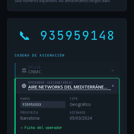
Solo números españoles. No almacenamos ningún dato.
📞 935959148
CADENA DE ASIGNACIÓN
ORIGEN
🏛
▾
CNMC
OPERADOR (ASIGNATARIO)
🟢
▾
AIRE NETWORKS DEL MEDITERRÁNEO, S.L. UNIPERSONAL
RANGO
TIPO
Geográfico
93595XXXX
PROVINCIA
ASIGNADO
Barcelona
05/03/2024
→ Ficha del operador