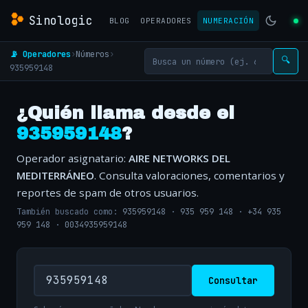
Sinologic
BLOG
OPERADORES
NUMERACIÓN
📡 Operadores
›
Números
›
🔍
935959148
¿Quién llama desde el
935959148
?
Operador asignatario:
AIRE NETWORKS DEL
MEDITERRÁNEO
. Consulta valoraciones, comentarios y
reportes de spam de otros usuarios.
También buscado como:
935959148
·
935 959 148
·
+34 935
959 148
·
0034935959148
Consultar