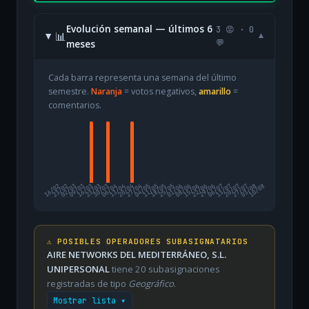
Evolución semanal — últimos 6
3 😡 · 0
📊
▾
meses
💬
Cada barra representa una semana del último
semestre.
Naranja
= votos negativos,
amarillo
=
comentarios.
16/02
23/02
02/03
09/03
16/03
23/03
30/03
06/04
13/04
20/04
27/04
04/05
11/05
18/05
25/05
01/06
08/06
15/06
22/06
29/06
06/07
13/07
20/07
27/07
03/08
10/08
⚠️ POSIBLES OPERADORES SUBASIGNATARIOS
AIRE NETWORKS DEL MEDITERRÁNEO, S.L.
UNIPERSONAL
tiene 20 subasignaciones
registradas de tipo
Geográfico
.
Mostrar lista ▾