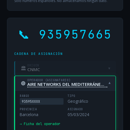
Solo números españoles. No almacenamos ningún dato.
📞 935957665
CADENA DE ASIGNACIÓN
ORIGEN
🏛
▾
CNMC
OPERADOR (ASIGNATARIO)
🟢
▾
AIRE NETWORKS DEL MEDITERRÁNEO, S.L. UNIPERSONAL
RANGO
TIPO
Geográfico
93595XXXX
PROVINCIA
ASIGNADO
Barcelona
05/03/2024
→ Ficha del operador