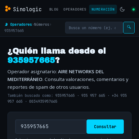
Sinologic
BLOG
OPERADORES
NUMERACIÓN
📡 Operadores
›
Números
›
🔍
935957665
¿Quién llama desde el
935957665
?
Operador asignatario:
AIRE NETWORKS DEL
MEDITERRÁNEO
. Consulta valoraciones, comentarios y
reportes de spam de otros usuarios.
También buscado como:
935957665
·
935 957 665
·
+34 935
957 665
·
0034935957665
Consultar