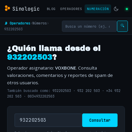
Sinologic
BLOG
OPERADORES
NUMERACIÓN
📡 Operadores
›
Números
›
🔍
932202503
¿Quién llama desde el
932202503
?
Operador asignatario:
VOXBONE
. Consulta
valoraciones, comentarios y reportes de spam de
otros usuarios.
También buscado como:
932202503
·
932 202 503
·
+34 932
202 503
·
0034932202503
Consultar