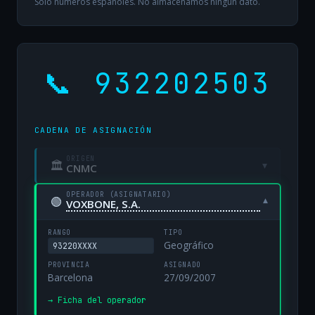
Solo números españoles. No almacenamos ningún dato.
📞 932202503
CADENA DE ASIGNACIÓN
ORIGEN
🏛
▾
CNMC
OPERADOR (ASIGNATARIO)
🟢
▾
VOXBONE, S.A.
RANGO
TIPO
Geográfico
93220XXXX
PROVINCIA
ASIGNADO
Barcelona
27/09/2007
→ Ficha del operador