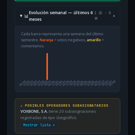
Evolución semanal — últimos 6
1 😡 · 0
📊
▾
meses
💬
Cada barra representa una semana del último
semestre.
Naranja
= votos negativos,
amarillo
=
comentarios.
09/02
16/02
23/02
02/03
09/03
16/03
23/03
30/03
06/04
13/04
20/04
27/04
04/05
11/05
18/05
25/05
01/06
08/06
15/06
22/06
29/06
06/07
13/07
20/07
27/07
03/08
⚠️ POSIBLES OPERADORES SUBASIGNATARIOS
VOXBONE, S.A.
tiene 20 subasignaciones
registradas de tipo
Geográfico
.
Mostrar lista ▾