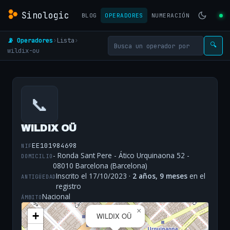
Sinologic
BLOG
OPERADORES
NUMERACIÓN
📡 Operadores
›
Lista
›
🔍
wildix-ou
📞
WILDIX OÜ
EE101984698
NIF
- Ronda Sant Pere - Ático Urquinaona 52 -
DOMICILIO
08010 Barcelona (Barcelona)
Inscrito el 17/10/2023 ·
2 años, 9 meses
en el
ANTIGÜEDAD
registro
Nacional
ÁMBITO
×
+
WILDIX OÜ