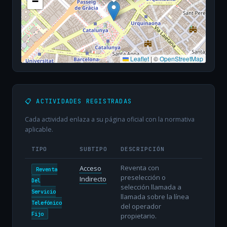
−
Leaflet
|
©
OpenStreetMap
📋 ACTIVIDADES REGISTRADAS
Cada actividad enlaza a su página oficial con la normativa
aplicable.
TIPO
SUBTIPO
DESCRIPCIÓN
Reventa con
Acceso
Reventa
preselección o
Indirecto
Del
selección llamada a
Servicio
llamada sobre la línea
Telefónico
del operador
Fijo
propietario.