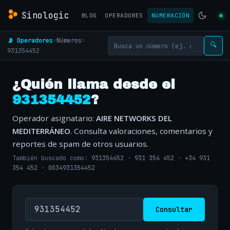
Sinologic
BLOG
OPERADORES
NUMERACIÓN
📡 Operadores
›
Números
›
🔍
931354452
¿Quién llama desde el
931354452
?
Operador asignatario:
AIRE NETWORKS DEL
MEDITERRÁNEO
. Consulta valoraciones, comentarios y
reportes de spam de otros usuarios.
También buscado como:
931354452
·
931 354 452
·
+34 931
354 452
·
0034931354452
Consultar