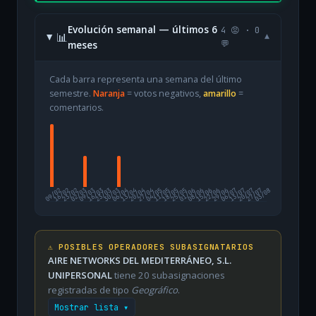
Evolución semanal — últimos 6
4 😡 · 0
📊
▾
meses
💬
Cada barra representa una semana del último
semestre.
Naranja
= votos negativos,
amarillo
=
comentarios.
09/02
16/02
23/02
02/03
09/03
16/03
23/03
30/03
06/04
13/04
20/04
27/04
04/05
11/05
18/05
25/05
01/06
08/06
15/06
22/06
29/06
06/07
13/07
20/07
27/07
03/08
⚠️ POSIBLES OPERADORES SUBASIGNATARIOS
AIRE NETWORKS DEL MEDITERRÁNEO, S.L.
UNIPERSONAL
tiene 20 subasignaciones
registradas de tipo
Geográfico
.
Mostrar lista ▾