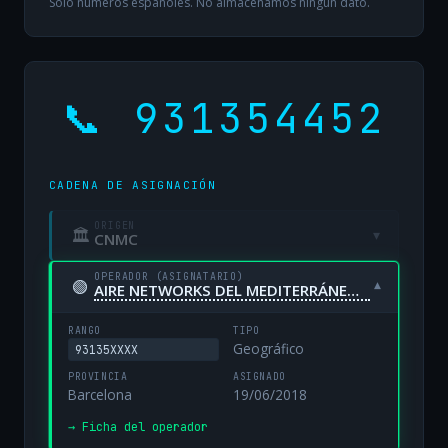
Solo números españoles. No almacenamos ningún dato.
📞 931354452
CADENA DE ASIGNACIÓN
ORIGEN
🏛
▾
CNMC
OPERADOR (ASIGNATARIO)
🟢
▾
AIRE NETWORKS DEL MEDITERRÁNEO, S.L. UNIPERSONAL
RANGO
TIPO
Geográfico
93135XXXX
PROVINCIA
ASIGNADO
Barcelona
19/06/2018
→ Ficha del operador