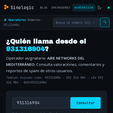
Sinologic
BLOG
OPERADORES
NUMERACIÓN
📡 Operadores
›
Números
›
🔍
931316904
¿Quién llama desde el
931316904
?
Operador asignatario:
AIRE NETWORKS DEL
MEDITERRÁNEO
. Consulta valoraciones, comentarios y
reportes de spam de otros usuarios.
También buscado como:
931316904
·
931 316 904
·
+34 931
316 904
·
0034931316904
Consultar