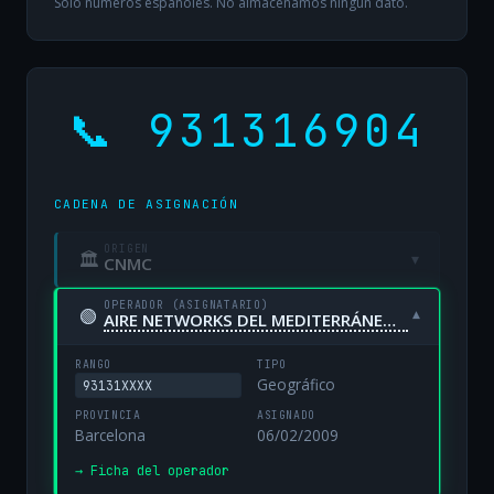
Solo números españoles. No almacenamos ningún dato.
📞 931316904
CADENA DE ASIGNACIÓN
ORIGEN
🏛
▾
CNMC
OPERADOR (ASIGNATARIO)
🟢
▾
AIRE NETWORKS DEL MEDITERRÁNEO, S.L. UNIPERSONAL
RANGO
TIPO
Geográfico
93131XXXX
PROVINCIA
ASIGNADO
Barcelona
06/02/2009
→ Ficha del operador