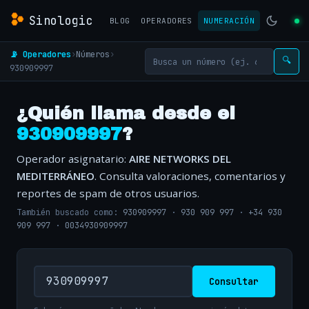
Sinologic
BLOG
OPERADORES
NUMERACIÓN
📡 Operadores
›
Números
›
🔍
930909997
¿Quién llama desde el
930909997
?
Operador asignatario:
AIRE NETWORKS DEL
MEDITERRÁNEO
. Consulta valoraciones, comentarios y
reportes de spam de otros usuarios.
También buscado como:
930909997
·
930 909 997
·
+34 930
909 997
·
0034930909997
Consultar