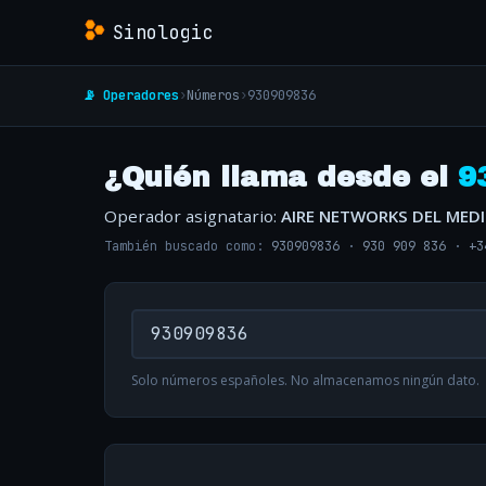
Sinologic
📡 Operadores
›
Números
›
930909836
¿Quién llama desde el
9
Operador asignatario:
AIRE NETWORKS DEL MED
También buscado como:
930909836
·
930 909 836
·
+3
Solo números españoles. No almacenamos ningún dato.