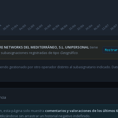
04
20/04
27/04
04/05
11/05
18/05
25/05
01/06
08/06
15/06
22/06
29/06
06/07
13/07
20/07
RE NETWORKS DEL MEDITERRÁNEO, S.L. UNIPERSONAL
tiene
Mostrar
 subasignaciones registradas de tipo
Geográfico
.
endo gestionado por otro operador distinto al subasignatario indicado. Datos
ncia
n, esta página solo muestra
comentarios y valoraciones de los últimos 
ilizándose sin arrastrar un historial negativo indefinido.