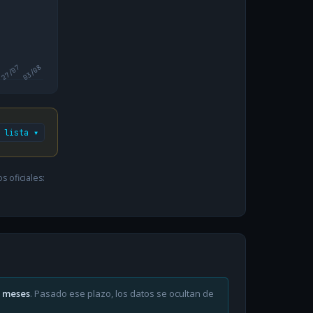
27/07
03/08
 lista ▾
 oficiales:
6 meses
. Pasado ese plazo, los datos se ocultan de