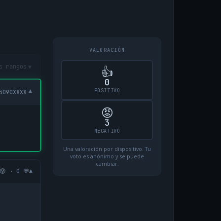
VALORACIÓN
▾
s rangos
👍
0
POSITIVO
▾
3090XXXX
😡
3
NEGATIVO
Una valoración por dispositivo. Tu
voto es anónimo y se puede
cambiar.
▾
😡 · 0 💬