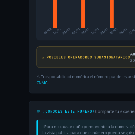
09/02
16/02
23/02
02/03
09/03
16/03
23/03
30/03
06/04
13/
AI
⚠️ POSIBLES OPERADORES SUBASIGNATARIOS
20
⚠️ Tras portabilidad numérica el número puede estar si
CNMC
.
Comparte tu experie
💬 ¿CONOCES ESTE NÚMERO?
ℹ️ Para no causar daño permanente a la numeració
la vista pública para que el número pueda seguir ut