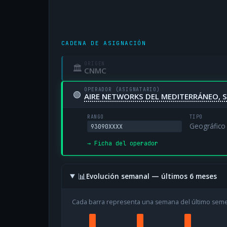
CADENA DE ASIGNACIÓN
ORIGEN
🏛
CNMC
OPERADOR (ASIGNATARIO)
🟢
AIRE NETWORKS DEL MEDITERRÁNEO, S
RANGO
TIPO
Geográfico
93090XXXX
→ Ficha del operador
📊
Evolución semanal — últimos 6 meses
Cada barra representa una semana del último sem