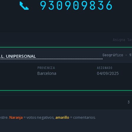
📞 930909836
Asigna lo
Geográfico · 9
.L. UNIPERSONAL
PROVINCIA
ASIGNADO
Barcelona
04/09/2025
3 
estre.
Naranja
= votos negativos,
amarillo
= comentarios.