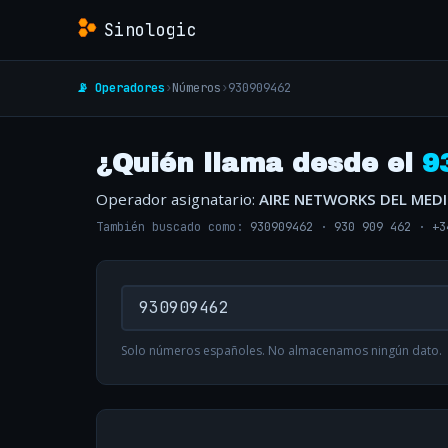
Sinologic
📡 Operadores
›
Números
›
930909462
¿Quién llama desde el
9
Operador asignatario:
AIRE NETWORKS DEL MED
También buscado como:
930909462
·
930 909 462
·
+3
Solo números españoles. No almacenamos ningún dato.