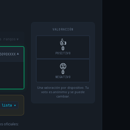
VALORACIÓN
▾
s rangos
👍
0
POSITIVO
▾
3090XXXX
😡
0
NEGATIVO
Una valoración por dispositivo. Tu
voto es anónimo y se puede
cambiar.
 lista ▾
 oficiales: