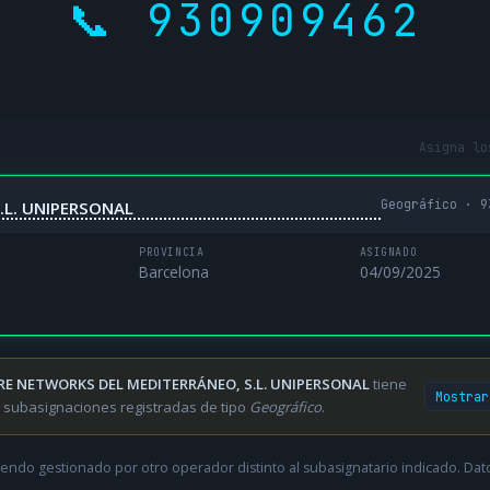
📞 930909462
Asigna lo
Geográfico · 9
.L. UNIPERSONAL
PROVINCIA
ASIGNADO
Barcelona
04/09/2025
RE NETWORKS DEL MEDITERRÁNEO, S.L. UNIPERSONAL
tiene
Mostrar
 subasignaciones registradas de tipo
Geográfico
.
endo gestionado por otro operador distinto al subasignatario indicado. Datos