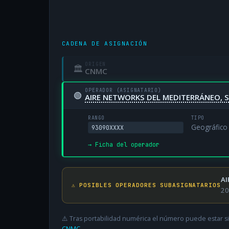
CADENA DE ASIGNACIÓN
ORIGEN
🏛
CNMC
OPERADOR (ASIGNATARIO)
🟢
AIRE NETWORKS DEL MEDITERRÁNEO, S
RANGO
TIPO
Geográfico
93090XXXX
→ Ficha del operador
AI
⚠️ POSIBLES OPERADORES SUBASIGNATARIOS
20
⚠️ Tras portabilidad numérica el número puede estar si
CNMC
.