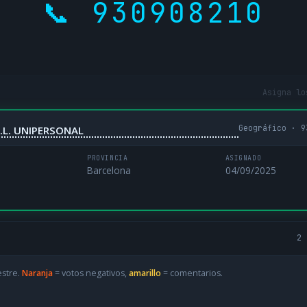
📞 930908210
Asigna lo
Geográfico · 9
.L. UNIPERSONAL
PROVINCIA
ASIGNADO
Barcelona
04/09/2025
2 
estre.
Naranja
= votos negativos,
amarillo
= comentarios.