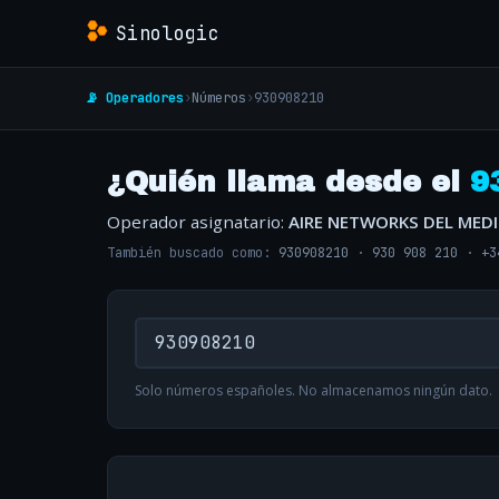
Sinologic
📡 Operadores
›
Números
›
930908210
¿Quién llama desde el
9
Operador asignatario:
AIRE NETWORKS DEL MED
También buscado como:
930908210
·
930 908 210
·
+3
Solo números españoles. No almacenamos ningún dato.