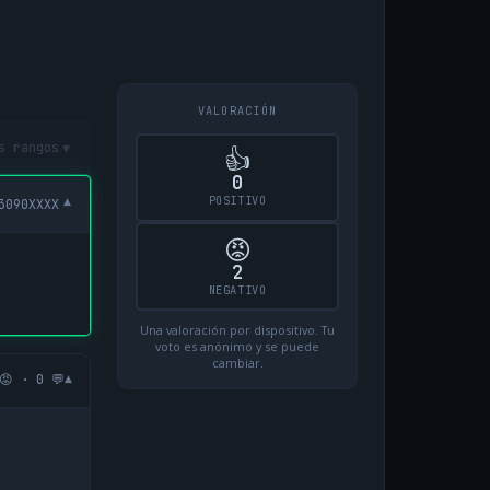
VALORACIÓN
▾
s rangos
👍
0
POSITIVO
▾
3090XXXX
😡
2
NEGATIVO
Una valoración por dispositivo. Tu
voto es anónimo y se puede
cambiar.
▾
😡 · 0 💬