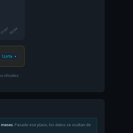
27/07
03/08
 lista ▾
 oficiales:
6 meses
. Pasado ese plazo, los datos se ocultan de