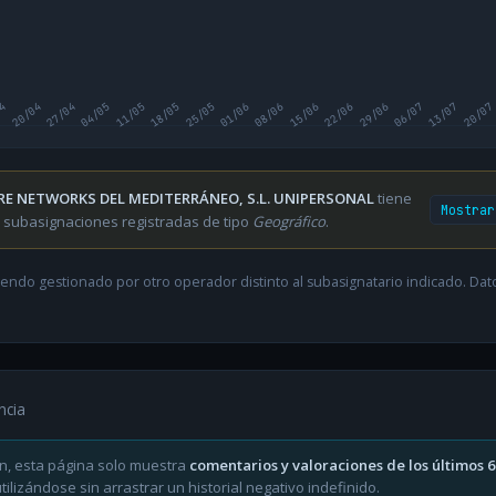
04
20/04
27/04
04/05
11/05
18/05
25/05
01/06
08/06
15/06
22/06
29/06
06/07
13/07
20/07
RE NETWORKS DEL MEDITERRÁNEO, S.L. UNIPERSONAL
tiene
Mostrar
 subasignaciones registradas de tipo
Geográfico
.
endo gestionado por otro operador distinto al subasignatario indicado. Datos
ncia
n, esta página solo muestra
comentarios y valoraciones de los últimos 
ilizándose sin arrastrar un historial negativo indefinido.