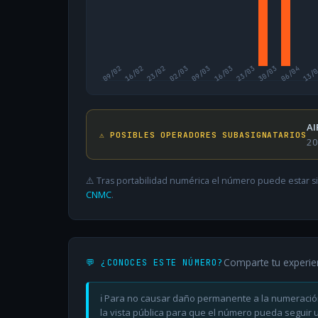
09/02
16/02
23/02
02/03
09/03
16/03
23/03
30/03
06/04
13/
AI
⚠️ POSIBLES OPERADORES SUBASIGNATARIOS
20
⚠️ Tras portabilidad numérica el número puede estar si
CNMC
.
Comparte tu experie
💬 ¿CONOCES ESTE NÚMERO?
ℹ️ Para no causar daño permanente a la numeració
la vista pública para que el número pueda seguir ut