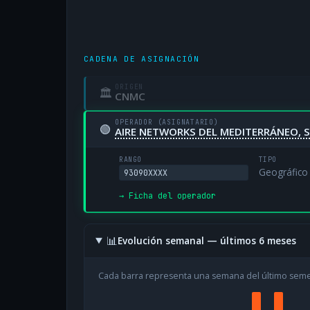
CADENA DE ASIGNACIÓN
ORIGEN
🏛
CNMC
OPERADOR (ASIGNATARIO)
🟢
AIRE NETWORKS DEL MEDITERRÁNEO, S
RANGO
TIPO
Geográfico
93090XXXX
→ Ficha del operador
📊
Evolución semanal — últimos 6 meses
Cada barra representa una semana del último sem