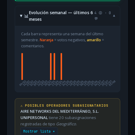
Evolución semanal — últimos 6
4 😡 · 0
📊
▾
meses
💬
Cada barra representa una semana del último
semestre.
Naranja
= votos negativos,
amarillo
=
comentarios.
09/02
16/02
23/02
02/03
09/03
16/03
23/03
30/03
06/04
13/04
20/04
27/04
04/05
11/05
18/05
25/05
01/06
08/06
15/06
22/06
29/06
06/07
13/07
20/07
27/07
03/08
⚠️ POSIBLES OPERADORES SUBASIGNATARIOS
AIRE NETWORKS DEL MEDITERRÁNEO, S.L.
UNIPERSONAL
tiene 20 subasignaciones
registradas de tipo
Geográfico
.
Mostrar lista ▾