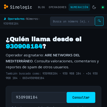
Sinologic
BLOG
OPERADORES
NUMERACIÓN
📡 Operadores
›
Números
›
🔍
930908184
¿Quién llama desde el
930908184
?
Operador asignatario:
AIRE NETWORKS DEL
MEDITERRÁNEO
. Consulta valoraciones, comentarios y
reportes de spam de otros usuarios.
También buscado como:
930908184
·
930 908 184
·
+34 930
908 184
·
0034930908184
Consultar