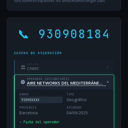
Solo números españoles. No almacenamos ningún dato.
📞 930908184
CADENA DE ASIGNACIÓN
ORIGEN
🏛
▾
CNMC
OPERADOR (ASIGNATARIO)
🟢
▾
AIRE NETWORKS DEL MEDITERRÁNEO, S.L. UNIPERSONAL
RANGO
TIPO
Geográfico
93090XXXX
PROVINCIA
ASIGNADO
Barcelona
04/09/2025
→ Ficha del operador