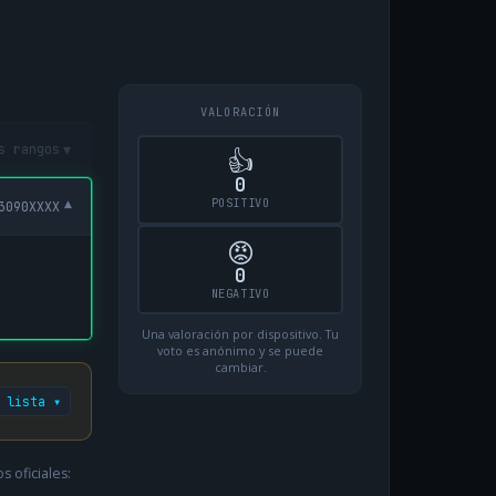
VALORACIÓN
▾
s rangos
👍
0
POSITIVO
▾
3090XXXX
😡
0
NEGATIVO
Una valoración por dispositivo. Tu
voto es anónimo y se puede
cambiar.
 lista ▾
 oficiales: