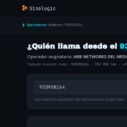
Sinologic
📡 Operadores
›
Números
›
930908164
¿Quién llama desde el
9
Operador asignatario:
AIRE NETWORKS DEL MED
También buscado como:
930908164
·
930 908 164
·
+3
Solo números españoles. No almacenamos ningún dato.