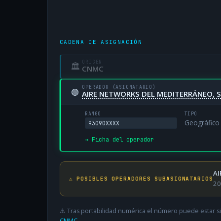
CADENA DE ASIGNACIÓN
ORIGEN
🏛
CNMC
OPERADOR (ASIGNATARIO)
🟢
AIRE NETWORKS DEL MEDITERRÁNEO, S
RANGO
TIPO
Geográfico
93090XXXX
→ Ficha del operador
AI
⚠️ POSIBLES OPERADORES SUBASIGNATARIOS
20
⚠️ Tras portabilidad numérica el número puede estar si
CNMC
.