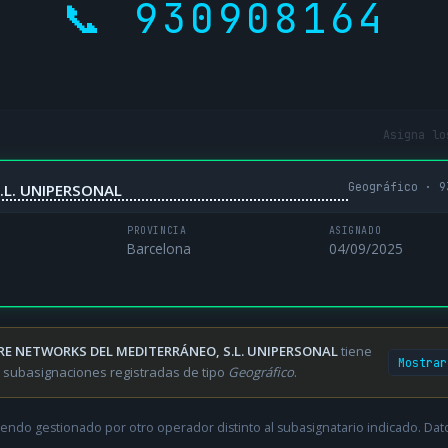
📞 930908164
Asigna lo
Geográfico · 9
.L. UNIPERSONAL
PROVINCIA
ASIGNADO
Barcelona
04/09/2025
RE NETWORKS DEL MEDITERRÁNEO, S.L. UNIPERSONAL
tiene
Mostrar
 subasignaciones registradas de tipo
Geográfico
.
endo gestionado por otro operador distinto al subasignatario indicado. Datos