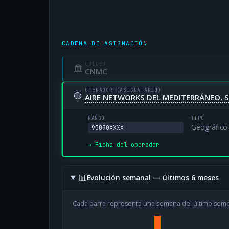
CADENA DE ASIGNACIÓN
ORIGEN
🏛
CNMC
OPERADOR (ASIGNATARIO)
🟢
AIRE NETWORKS DEL MEDITERRÁNEO, S
RANGO
TIPO
Geográfico
93090XXXX
→ Ficha del operador
📊
Evolución semanal — últimos 6 meses
Cada barra representa una semana del último sem