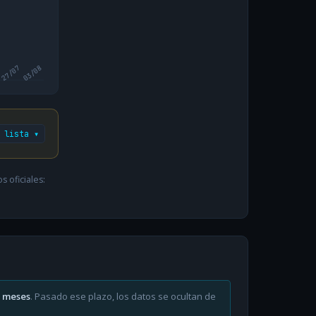
27/07
03/08
 lista ▾
 oficiales:
6 meses
. Pasado ese plazo, los datos se ocultan de