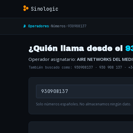
Sinologic
📡 Operadores
›
Números
›
930908137
¿Quién llama desde el
9
Operador asignatario:
AIRE NETWORKS DEL MED
También buscado como:
930908137
·
930 908 137
·
+3
Solo números españoles. No almacenamos ningún dato.