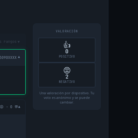
VALORACIÓN
▾
s rangos
👍
0
POSITIVO
▾
3090XXXX
😡
2
NEGATIVO
Una valoración por dispositivo. Tu
voto es anónimo y se puede
cambiar.
▾
😡 · 0 💬