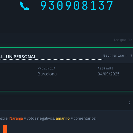
📞 930908137
Asigna lo
Geográfico · 9
.L. UNIPERSONAL
PROVINCIA
ASIGNADO
Barcelona
04/09/2025
2 
estre.
Naranja
= votos negativos,
amarillo
= comentarios.