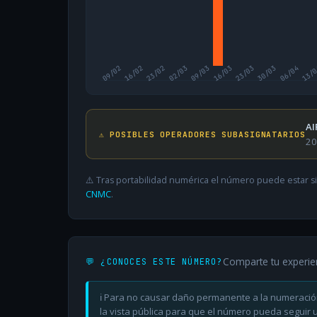
09/02
16/02
23/02
02/03
09/03
16/03
23/03
30/03
06/04
13/
AI
⚠️ POSIBLES OPERADORES SUBASIGNATARIOS
20
⚠️ Tras portabilidad numérica el número puede estar si
CNMC
.
Comparte tu experie
💬 ¿CONOCES ESTE NÚMERO?
ℹ️ Para no causar daño permanente a la numeració
la vista pública para que el número pueda seguir ut