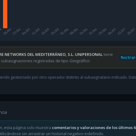
04
20/04
27/04
04/05
11/05
18/05
25/05
01/06
08/06
15/06
22/06
29/06
06/07
13/07
20/07
RE NETWORKS DEL MEDITERRÁNEO, S.L. UNIPERSONAL
tiene
Mostrar
 subasignaciones registradas de tipo
Geográfico
.
endo gestionado por otro operador distinto al subasignatario indicado. Datos
ncia
n, esta página solo muestra
comentarios y valoraciones de los últimos 
ilizándose sin arrastrar un historial negativo indefinido.