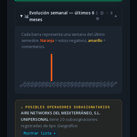
Evolución semanal — últimos 6
1 😡 · 0
📊
▾
meses
💬
Cada barra representa una semana del último
semestre.
Naranja
= votos negativos,
amarillo
=
comentarios.
09/02
16/02
23/02
02/03
09/03
16/03
23/03
30/03
06/04
13/04
20/04
27/04
04/05
11/05
18/05
25/05
01/06
08/06
15/06
22/06
29/06
06/07
13/07
20/07
27/07
03/08
⚠️ POSIBLES OPERADORES SUBASIGNATARIOS
AIRE NETWORKS DEL MEDITERRÁNEO, S.L.
UNIPERSONAL
tiene 20 subasignaciones
registradas de tipo
Geográfico
.
Mostrar lista ▾