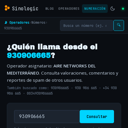
Sinologic
BLOG
OPERADORES
NUMERACIÓN
📡 Operadores
›
Números
›
🔍
930906665
¿Quién llama desde el
930906665
?
Operador asignatario:
AIRE NETWORKS DEL
MEDITERRÁNEO
. Consulta valoraciones, comentarios y
reportes de spam de otros usuarios.
También buscado como:
930906665
·
930 906 665
·
+34 930
906 665
·
0034930906665
Consultar