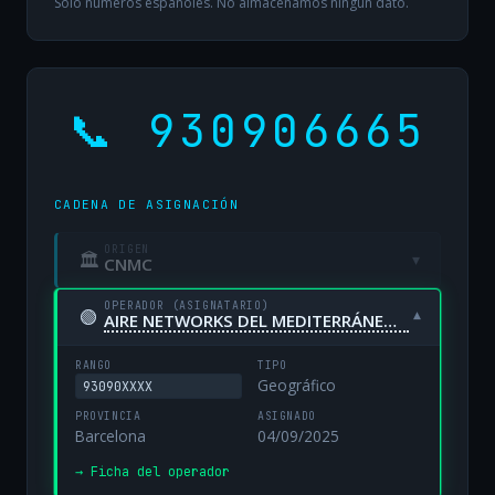
Solo números españoles. No almacenamos ningún dato.
📞 930906665
CADENA DE ASIGNACIÓN
ORIGEN
🏛
▾
CNMC
OPERADOR (ASIGNATARIO)
🟢
▾
AIRE NETWORKS DEL MEDITERRÁNEO, S.L. UNIPERSONAL
RANGO
TIPO
Geográfico
93090XXXX
PROVINCIA
ASIGNADO
Barcelona
04/09/2025
→ Ficha del operador